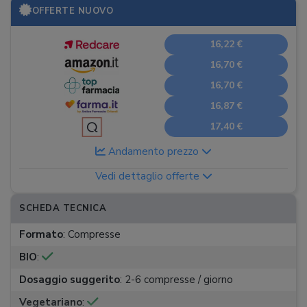
OFFERTE NUOVO
16,22 €
16,70 €
16,70 €
16,87 €
17,40 €
Andamento prezzo
Vedi dettaglio offerte
SCHEDA TECNICA
Formato
:
Compresse
BIO
:
Dosaggio suggerito
:
2-6 compresse / giorno
Vegetariano
: