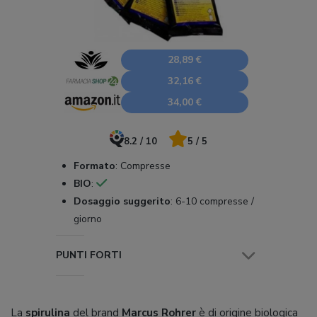
28,89 €
32,16 €
34,00 €
8.2 / 10
5 / 5
Formato
:
Compresse
BIO
:
Dosaggio suggerito
:
6-10 compresse /
giorno
PUNTI FORTI
La
spirulina
del brand
Marcus Rohrer
è di origine biologica