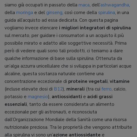
siamo già occupati in passato della
maca
, dell’
ashwagandha
,
della
moringa
e del
ginseng
, così come della
spirulina
, in una
guida all’acquisto ad essa dedicata. Con questa pagina
vogliamo invece elencare
i migliori integratori di spirulina
sul mercato, per guidare i consumatori a un acquisto il più
possibile mirato e adatto alle soggettive necessità. Prima
però di vedere quali sono tali prodotti, ci teniamo a dare
qualche informazione di base sulla spirulina. Ottenuta da
un’alga azzurra unicellulare che si sviluppa in particolari acque
alcaline, questa sostanza naturale contiene una
concentrazione eccezionale di
proteine vegetali
,
vitamine
(incluse elevate dosi di
B12
),
minerali
(tra cui
ferro
, calcio,
potassio e
magnesio
),
antiossidanti
e
acidi grassi
essenziali
, tanto da essere considerata un alimento
eccezionale per gli astronauti, e riconosciuta
dall’Organizzazione Mondiale della Sanità come una risorsa
nutrizionale preziosa. Tra le proprietà che vengono attribuite
alla spirulina vi sono un’
azione
antiossidante
e