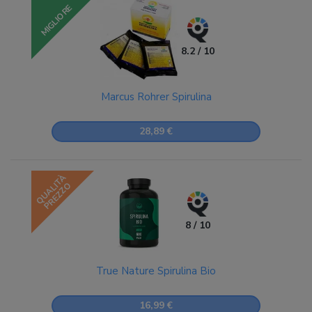
MIGLIORE
8.2 / 10
Marcus Rohrer Spirulina
28,89 €
QUALITÀ
PREZZO
8 / 10
True Nature Spirulina Bio
16,99 €