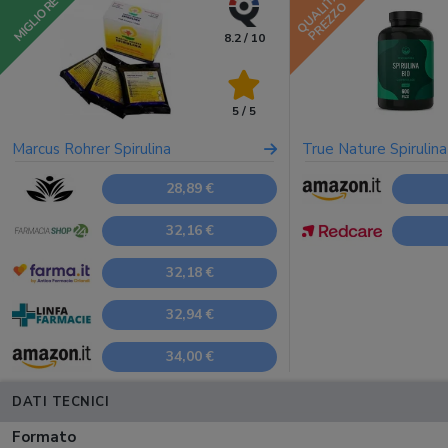
QUALITÀ
MIGLIORE
PREZZO
8.2 / 10
5 / 5
Marcus Rohrer Spirulina
True Nature Spirulina
28,89 €
32,16 €
32,18 €
32,94 €
34,00 €
DATI TECNICI
Formato