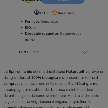
8 / 10
Recensisci
Formato
:
Compresse
BIO
:
Dosaggio suggerito
:
6 compresse /
giorno
PUNTI FORTI
La
Sprirulina bio
del marchio italiano
NaturaleBio
proviene
da agricoltura al
100% biologica
e si presenta in forma di
compresse
, da assumere nella dose di
6 unità al giorno
,
accompagnate da abbondante acqua e distribuendole
durante la giornata come si preferisce. Adatta anche a chi
segue una dieta vegetariana o vegana, la spirulina, da
superfood
quale è considerata, possiede
proprietà