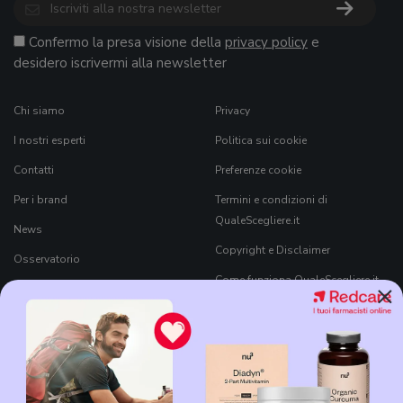
Confermo la presa visione della
privacy policy
e
desidero iscrivermi alla newsletter
Chi siamo
Privacy
I nostri esperti
Politica sui cookie
Contatti
Preferenze cookie
Per i brand
Termini e condizioni di
QualeScegliere.it
News
Copyright e Disclaimer
Osservatorio
Come funziona QualeScegliere.it
×
Ricerca Prodotti
Black Friday 2026