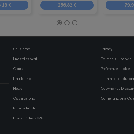
,13 €
256,82 €
79,9
Chi siamo
Privacy
I nostri esperti
Politica sui cookie
Contatti
Preferenze cookie
Per i brand
Termini e condizioni
News
Copyright e Disclai
Osservatorio
Come funziona Qual
Ricerca Prodotti
Black Friday 2026