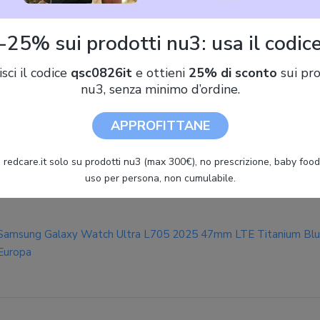
Samsung Galaxy Watch Ultra L705 Titanium blue
-25% sui prodotti nu3: usa il codic
isci il codice
qsc0826it
e ottieni
25% di sconto
sui pro
nu3, senza minimo d’ordine.
APPROFITTANE
Samsung Smartwach Samsung Galaxy Watch Ultra 47mm
Blu/Titanio [SM-L705FZB2XEF]
 redcare.it solo su prodotti nu3 (max 300€), no prescrizione, baby food 
uso per persona, non cumulabile.
Samsung Galaxy Watch Ultra L705 2025 47mm LTE Titanium Bl
Europa