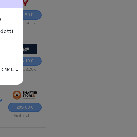
293,90 €
e
Sped. gratuita
dotti
294,19 €
o terzi. 1
+ Sped. 8,20 €
ue
295,00 €
Sped. gratuita