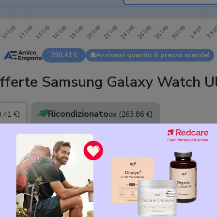
Durata batteria
:
4,17 giorni
Ricarica
:
wireless 10 W
Peso
:
60,5 g
290,41 €
Avvisami quando il prezzo scende!
fferte Samsung Galaxy Watch Ul
Ricondizionato
,41 €)
da (263,86 €)
Samsung Galaxy Watch Ultra L705 (2025) 47mm Titanium blue
Smartwatch Android