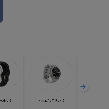
Active 2
Amazfit T-Rex 3
Samsung Galax