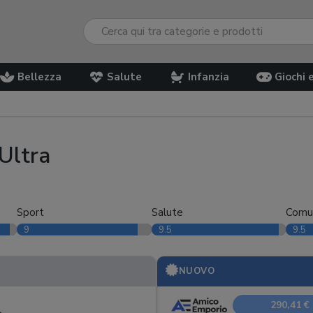
Bellezza
Salute
Infanzia
Giochi 
Ultra
Sport
Salute
Comu
9
9.5
9.5
NUOVO
290,41 €