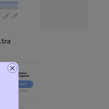
tra
×
290,41 €
+ Sped. 9,90 €