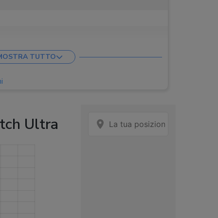
 x 12.1 mm
MOSTRA TUTTO
re 80
i
stant
ch Ultra
, Contapassi, GPS dual band
ta cardio, Bioimpedenza, Cardio­frequenzimetro
toraggio sonno, Monitoraggio SpO2, Temperatura
ica, Smart home, Notifiche chiamate/messaggi,
onalizzate