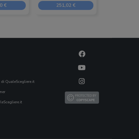
0 €
251,02 €
182,00
 di QualeScegliere.it
mer
eScegliere.it
Mai più acquisti sbagliati!
Ricevi ogni settimana i nostri consigli