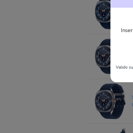
Inser
Valido su