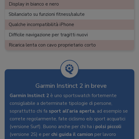
predefinite, Trova smartwatch, Trova telefono
Display in bianco e nero
Durata batteria
:
max 28 giorni
Sbilanciato su funzioni fitness/salute
Ricarica
:
2 h, cavo proprietario, opzione Solar
Qualche incompatibilità iPhone
Peso
:
52 g
Difficile navigazione per tragitti nuovi
Ricarica lenta con cavo proprietario corto
Garmin Instinct 2 in breve
Garmin Instinct 2
è uno sportswatch fortemente
consigliabile a determinate tipologie di persone,
soprattutto chi fa
sport all’aria aperta
, ad esempio se
correte regolarmente, fate ciclismo e/o sport acquatici
(versione Surf). Buono anche per chi ha i
polsi piccoli
(versione 2S) e per
chi guida il camion
per lavoro