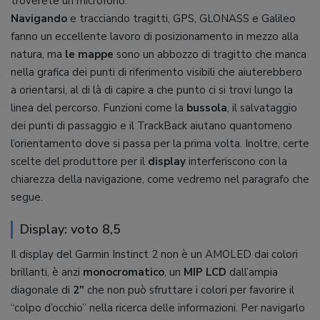
troverete un microfono.
Navigando
e tracciando tragitti, GPS, GLONASS e Galileo
fanno un eccellente lavoro di posizionamento in mezzo alla
natura, ma
le mappe
sono un abbozzo di tragitto che manca
nella grafica dei punti di riferimento visibili che aiuterebbero
a orientarsi, al di là di capire a che punto ci si trovi lungo la
linea del percorso. Funzioni come la
bussola
, il salvataggio
dei punti di passaggio e il TrackBack aiutano quantomeno
l’orientamento dove si passa per la prima volta. Inoltre, certe
scelte del produttore per il
display
interferiscono con la
chiarezza della navigazione, come vedremo nel paragrafo che
segue.
Display: voto 8,5
Il display del Garmin Instinct 2 non è un AMOLED dai colori
brillanti, è anzi
monocromatico
, un
MIP LCD
dall’ampia
diagonale di
2″
che non può sfruttare i colori per favorire il
“colpo d’occhio” nella ricerca delle informazioni. Per navigarlo