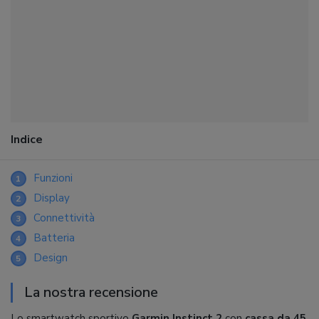
Indice
Funzioni
1
Display
2
Connettività
3
Batteria
4
Design
5
La nostra recensione
Lo smartwatch sportivo
Garmin Instinct 2
con
cassa da 45