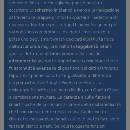
(versione Dēzl). Lo consigliamo purché possiate
accettare lo
schermo in bianco e nero
e la navigazione
attraverso le
mappe
piuttosto spartana, inadatta a chi
dovesse affrontare spesso tragitti nuovi. Se questi per
voi non sono compromessi esagerati, metterete al
polso uno degli smartwatch dedicati all’attività fisica
dall’
autonomia
migliore, dall’alta
leggibilità
all’aria
aperta, dotato di
ottimi sensori
e funzioni di
allenamento
avanzate. Importante considerare che le
funzionalità avanzate
di gestione dei dati attraverso
l’app smartphone sono tutte
gratuite
, a differenza
degli smartwatch Google Pixel e dei Fitbit. La
resistenza è anch’essa di primo livello, con Gorilla Glass
e certificazione militare. La
carenza
è sulle funzioni
smart tipiche della comunicazione e della multimedialità
che hanno inizialmente reso famosa Apple: niente
chiamate, messaggi personalizzati e le watch face sono
tutte in bianco e nero. Se volete queste funzioni