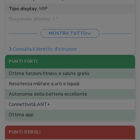
Tipo display
:
MIP
Diagonale display
:
2 ''
Dimensioni cassa
:
45 x 45 x 14,50 mm
MOSTRA TUTTO
Modalità di allenamento
:
13
Consulta il libretto d'istruzioni
Impermeabilità
:
100 m
Pagamenti
:
Sì
PUNTI FORTI
Assistenti vocali
:
Nessuno
Ottime funzioni fitness e salute gratis
App di terzi
:
Scelta limitata
Resistenza militare a urti e liquidi
Funzioni fitness
:
Altimetro barometrico, Bussola, GPS e
Autonomia della batteria eccellente
altri
Connettività ANT+
Funzioni salute
:
Allerta caduta, Allerta cardio,
Ottima app
Monitoraggio SpO2, Qualità sonno, Stress, Temperatura
cutanea
PUNTI DEBOLI
Funzioni multimedia
:
Controllo musica, Risposte