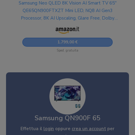
Samsung Neo QLED 8K Vision AI Smart TV 65''
QE65QN900FTXZT Mini LED, NQ8 AI Gen3
Processor, 8K AI Upscaling, Glare Free, Dolby
Atmos & OTS Pro, Metal Frame Design,
PACCHETTO INTRATTENIMENTO, 2025
1.799,00 €
Sped. gratuita
Samsung QN900F 65
Effettua il
login
oppure
crea un account
per