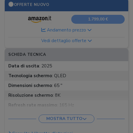
OFFERTE NUOVO
1.799,00 €
Andamento prezzo
Vedi dettaglio offerte
SCHEDA TECNICA
Data di uscita
:
2025
Tecnologia schermo
:
QLED
Dimensioni schermo
:
65 ''
Risoluzione schermo
:
8K
Refresh rate massimo
:
165 Hz
HDR
:
HDR
MOSTRA TUTTO
Sistema operativo
:
Tizen