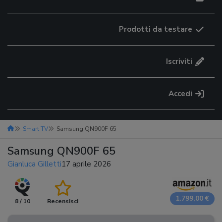
Prodotti da testare
Iscriviti
Accedi
Smart TV
Samsung QN900F 65
Samsung QN900F 65
Gianluca Gilletti
17 aprile 2026
1.799,00 €
8 / 10
Recensisci