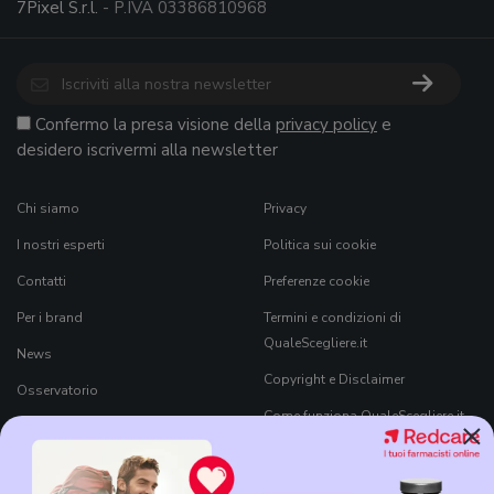
7Pixel S.r.l.
- P.IVA 03386810968
Confermo la presa visione della
privacy policy
e
desidero iscrivermi alla newsletter
Chi siamo
Privacy
I nostri esperti
Politica sui cookie
Contatti
Preferenze cookie
Per i brand
Termini e condizioni di
QualeScegliere.it
News
Copyright e Disclaimer
Osservatorio
Come funziona QualeScegliere.it
×
Ricerca Prodotti
Black Friday 2026