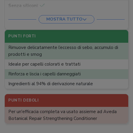
Senza siliconi
:
Senza parabeni
:
MOSTRA TUTTO
Ingredienti naturali
:
Vegano
:
PUNTI FORTI
Rimuove delicatamente l’eccesso di sebo, accumulo di
prodotti e smog
Ideale per capelli colorati e trattati
Rinforza e liscia i capelli danneggiati
Ingredienti al 94% di derivazione naturale
PUNTI DEBOLI
Per un'efficacia completa va usato assieme ad Aveda
Botanical Repair Strengthening Conditioner