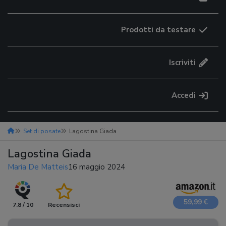
Prodotti da testare
Iscriviti
Accedi
Set di posate
Lagostina Giada
Lagostina Giada
Maria De Matteis
16 maggio 2024
59,99 €
7.8 / 10
Recensisci