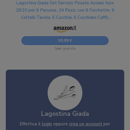
Lagostina Giada Set Servizio Posate Acciaio Inox
18/10 per 6 Persone, 24 Pezzi, con 6 Forchette, 6
Coltelli Tavola, 6 Cucchiai, 6 Cucchiaini Caffè,
Spessore 3.5 mm, Finitura Lucida a Specchio
59,99 €
Sped. gratuita
Lagostina Giada
Effettua il
login
oppure
crea un account
per