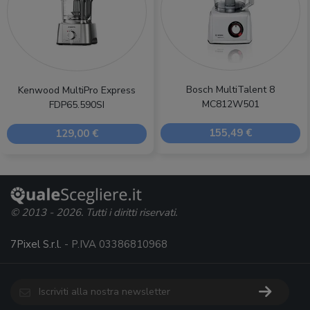
Bosch MultiTalent 8
Kenwood MultiPro Express
MC812W501
FDP65.590SI
155,49 €
129,00 €
© 2013 - 2026. Tutti i diritti riservati.
7Pixel S.r.l.
- P.IVA 03386810968