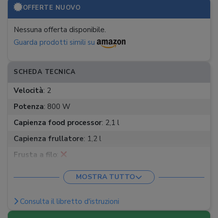
OFFERTE NUOVO
Nessuna offerta disponibile.
Guarda prodotti simili su
SCHEDA TECNICA
Velocità
:
2
Potenza
:
800 W
Capienza food processor
:
2,1 l
Capienza frullatore
:
1,2 l
Frusta a filo
:
Spremiagrumi
:
MOSTRA TUTTO
Centrifuga
:
Consulta il libretto d'istruzioni
Tritatutto
: