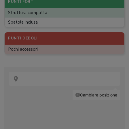
Peso
:
2,3 kg
PUNTI FORTI
Dimensioni
:
20 x 19 x 36,5 cm
Struttura compatta
Spatola inclusa
PUNTI DEBOLI
Pochi accessori