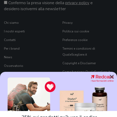
Confermo la presa visione della
privacy policy
e
desidero iscrivermi alla newsletter
Chi siamo
Privacy
I nostri esperti
Politica sui cookie
Contatti
Preferenze cookie
Per i brand
Termini e condizioni di
QualeScegliere.it
News
Copyright e Disclaimer
Osservatorio
Come funziona QualeScegliere.it
×
Ricerca Prodotti
Black Friday 2026