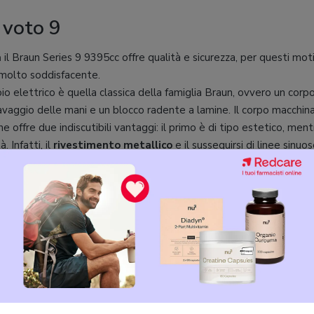
 voto 9
a
il Braun Series 9 9395cc offre qualità e sicurezza, per questi m
olto soddisfacente.
io elettrico è quella classica della famiglia Braun, ovvero un corp
avaggio delle mani e un blocco radente a lamine. Il corpo macchin
he offre due indiscutibili vantaggi: il primo è di tipo estetico, men
. Infatti, il
rivestimento metallico
e il susseguirsi di linee sinu
strazione di un lungo lavoro di ricerca alle spalle. Ma quello che 
bilità di avere un
maggior numero di appoggi
per la mano che ra
iare il
rivestimento in silicone
, elemento posto in zone strategi
n caso di umidità eccessiva (sudore delle mani o utilizzo sotto la d
ezione descrivendo la
testina flessibile 10D
, che vista l’import
to per ultima. Questo elemento strutturale, infatti, permette di fac
e contatto con la pelle
. Il blocco lame è costituito da elementi
amo, mantengono aderenza al viso e riducono il numero di passate p