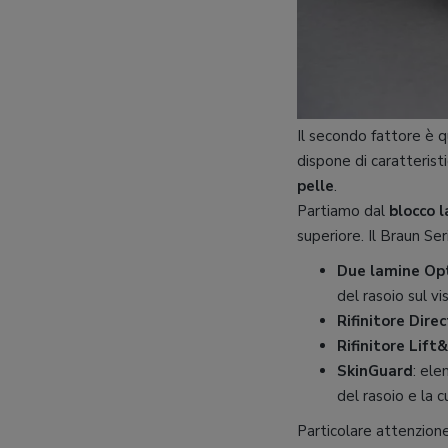
Il secondo fattore è 
dispone di caratterist
pelle
.
Partiamo dal
blocco 
superiore. Il Braun S
Due lamine Opt
del rasoio sul vi
Rifinitore Dire
Rifinitore Lift
SkinGuard
: ele
del rasoio e la c
Particolare attenzione