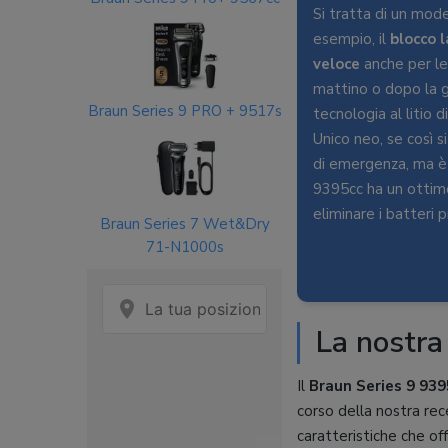
Si tratta di un mode
esempio, il
blocco 
veloce
anche per le b
mattino o dopo la g
Braun Series 9 PRO + 9517s
tecnologia al litio 
Unico neo, se così si
di emergenza, ma è
9395cc ha un ottimo
eliminare i batteri 
Braun Series 7 Wet&Dry
71-N1000s
La nostra
Il
Braun Series 9 939
corso della nostra rec
caratteristiche che off