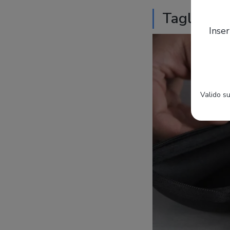
Taglio: vo
Inser
Valido su