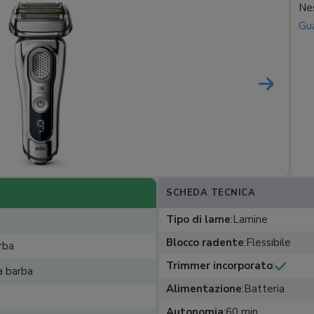
Nes
Gua
SCHEDA TECNICA
Tipo di lame
:
Lamine
Blocco radente
:
Flessibile
rba
Trimmer incorporato
:
a barba
Alimentazione
:
Batteria
Autonomia
:
60 min