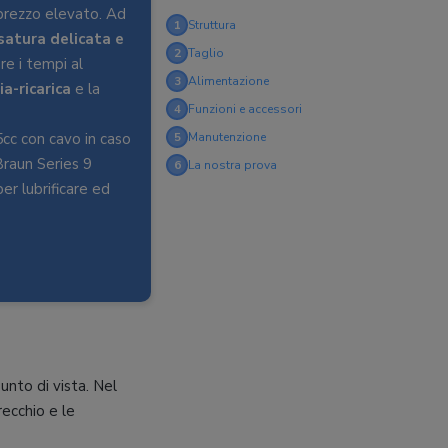
l prezzo elevato. Ad
1
Struttura
satura delicata e
2
Taglio
re i tempi al
3
Alimentazione
a-ricarica
e la
4
Funzioni e accessori
95cc con cavo in caso
5
Manutenzione
Braun Series 9
6
La nostra prova
er lubrificare ed
unto di vista. Nel
recchio e le