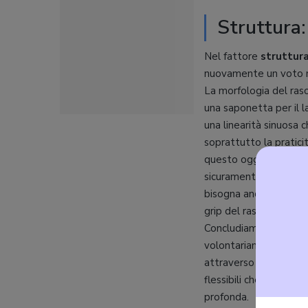
Struttura:
Nel fattore
struttur
nuovamente un voto m
La morfologia del raso
una saponetta per il l
una linearità sinuosa c
soprattutto la praticità
questo oggetto, a dimo
sicuramente è la possi
bisogna anche evidenz
grip del rasoio anche i
Concludiamo questa s
volontariamente lascia
attraverso un
costant
flessibili che, ripeti
profonda.