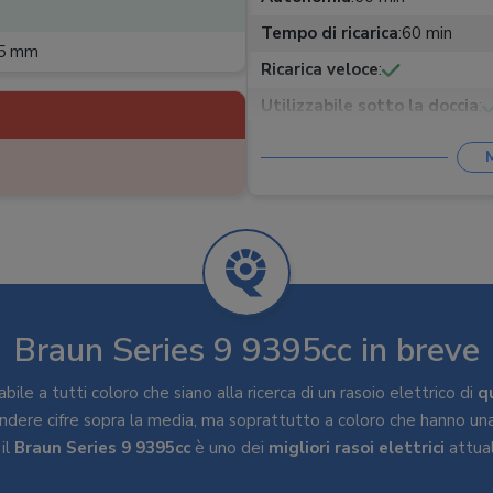
Tempo di ricarica
:
60 min
,05 mm
Ricarica veloce
:
Utilizzabile sotto la doccia
:
Funzioni
:
Blocco sicurezza
Informazioni
Blocco sicure
fornite
:
lame, Veloci
Base igienizzante e d
Accessori
:
igienizzante, Custodi
Braun Series 9 9395cc in breve
bile a tutti coloro che siano alla ricerca di un rasoio elettrico di
q
endere cifre sopra la media, ma soprattutto a coloro che hanno u
 il
Braun Series 9 9395cc
è uno dei
migliori rasoi elettrici
attua