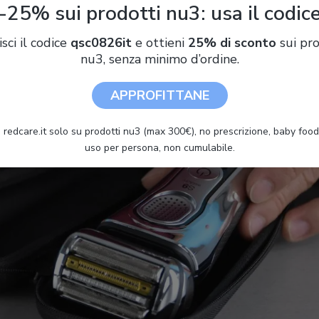
-25% sui prodotti nu3: usa il codic
to 10
isci il codice
qsc0826it
e ottieni
25% di sconto
sui pro
nu3, senza minimo d’ordine.
APPROFITTANE
 redcare.it solo su prodotti nu3 (max 300€), no prescrizione, baby food 
uso per persona, non cumulabile.