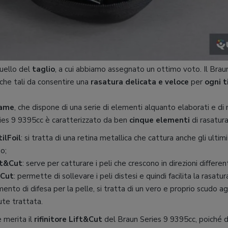
quello del
taglio
, a cui abbiamo assegnato un ottimo voto. Il Brau
iche tali da consentire una
rasatura delicata e veloce
per
ogni t
lame
, che dispone di una serie di elementi alquanto elaborati e di m
eries 9 9395cc è caratterizzato da ben
cinque elementi
di rasatura
ilFoil
: si tratta di una retina metallica che cattura anche gli ultim
so;
ct&Cut
: serve per catturare i peli che crescono in direzioni different
&Cut
: permette di sollevare i peli distesi e quindi facilita la rasatur
mento di difesa per la pelle, si tratta di un vero e proprio scudo a
ute trattata.
 merita il
rifinitore Lift&Cut
del Braun Series 9 9395cc, poiché 