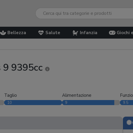
Bellezza
Salute
Infanzia
Giochi 
s 9 9395cc
Taglio
Alimentazione
Funzio
10
9
9.5