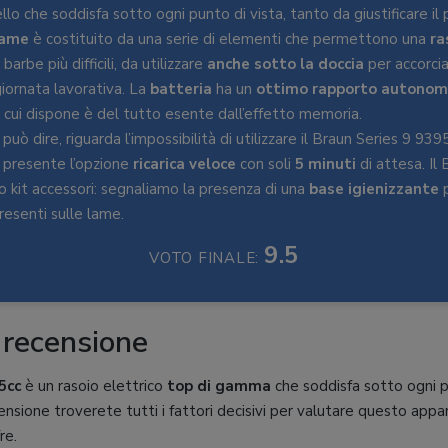
llo che soddisfa sotto ogni punto di vista, tanto da giustificare i
lame
è costituito da una serie di elementi che permettono una
ra
arbe più difficili, da utilizzare
anche sotto la doccia
per accorcia
iornata lavorativa. La
batteria
ha un
ottimo rapporto autonomi
di cui dispone è del tutto esente dall’effetto memoria.
 può dire, riguarda l’impossibilità di utilizzare il Braun Series 9 93
 presente l’opzione
ricarica veloce
con soli
5 minuti
di attesa. Il 
 kit accessori: segnaliamo la presenza di una
base igienizzante
p
presenti sulle lame.
9.5
VOTO FINALE:
 recensione
5cc
è un rasoio elettrico
top di gamma
che soddisfa sotto ogni p
ensione troverete tutti i fattori decisivi per valutare questo appa
re.