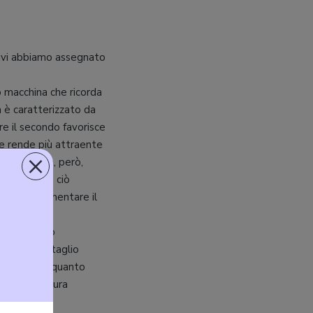
otivi abbiamo assegnato
o macchina che ricorda
a è caratterizzato da
tre il secondo favorisce
ose rende più attraente
×
più importa, però,
de. Oltre a ciò
che per aumentare il
occia).
anza abbiamo
ilitare il taglio
 di taglio alquanto
er una rasatura