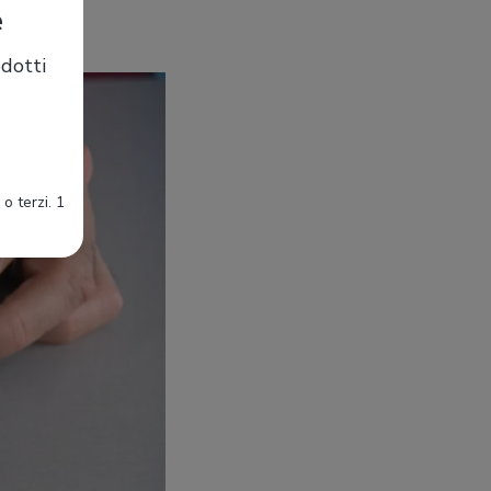
e
dotti
o terzi. 1