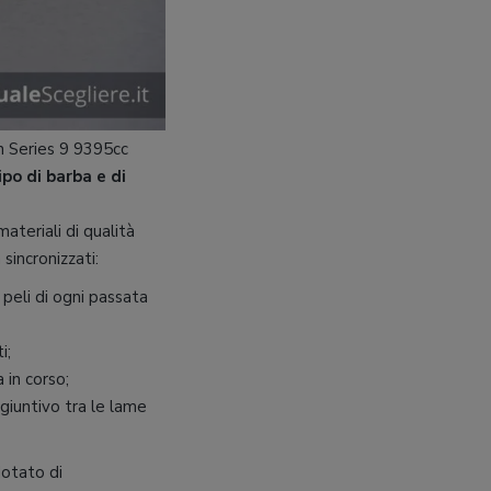
n Series 9 9395cc
ipo di barba e di
ateriali di qualità
 sincronizzati:
i peli di ogni passata
i;
a in corso;
ggiuntivo tra le lame
dotato di