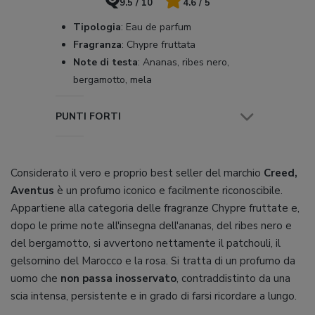
9.5 / 10
4.6 / 5
Tipologia
:
Eau de parfum
Fragranza
:
Chypre fruttata
Note di testa
:
Ananas, ribes nero,
bergamotto, mela
PUNTI FORTI
Considerato il vero e proprio best seller del marchio
Creed,
Aventus
è un profumo iconico e facilmente riconoscibile.
Appartiene alla categoria delle fragranze Chypre fruttate e,
dopo le prime note all'insegna dell'ananas, del ribes nero e
del bergamotto, si avvertono nettamente il patchouli, il
gelsomino del Marocco e la rosa. Si tratta di un profumo da
uomo che
non passa inosservato
, contraddistinto da una
scia intensa, persistente e in grado di farsi ricordare a lungo.