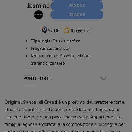
260,00 €
288,00 €
9 / 10
Recensisci
Tipologia
:
Eau de parfum
Fragranza
:
Ambrata
Note di testa
:
Assoluta di fiore
d'arancio, zenzero
PUNTI FORTI
Original Santal di Creed
è un profumo dal carattere forte,
studiato specificamente per chi desidera una fragranza ad
alto impatto e che non passa inosservata. Appartiene alla
famiglia legnosa ambrata, e la composizione si distingue per
saper coniugare efficacemente
ambra e vaniglia
, ovvero