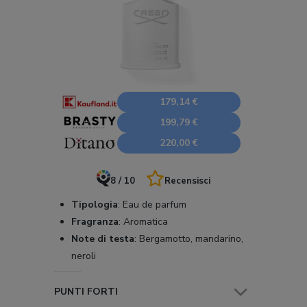
179,14 €
199,79 €
220,00 €
8 / 10
Recensisci
Tipologia
:
Eau de parfum
Fragranza
:
Aromatica
Note di testa
:
Bergamotto, mandarino,
neroli
PUNTI FORTI