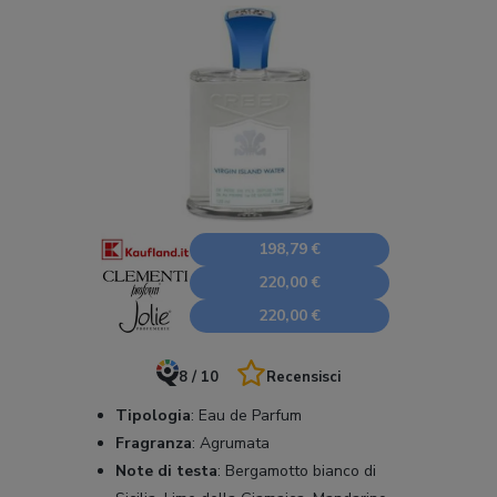
198,79 €
220,00 €
220,00 €
8 / 10
Recensisci
Tipologia
:
Eau de Parfum
Fragranza
:
Agrumata
Note di testa
:
Bergamotto bianco di