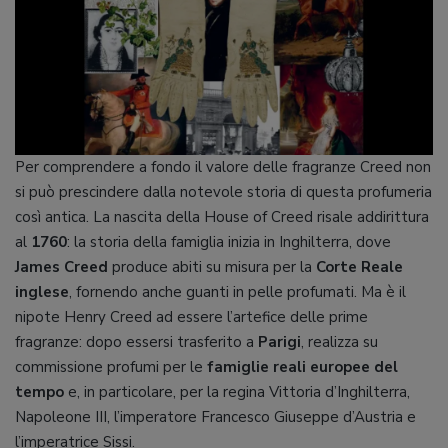
Per comprendere a fondo il valore delle fragranze Creed non
si può prescindere dalla notevole storia di questa profumeria
così antica. La nascita della House of Creed risale addirittura
al
1760
: la storia della famiglia inizia in Inghilterra, dove
James Creed
produce abiti su misura per la
Corte Reale
inglese
, fornendo anche guanti in pelle profumati. Ma è il
nipote Henry Creed ad essere l’artefice delle prime
fragranze: dopo essersi trasferito a
Parigi
, realizza su
commissione profumi per le
famiglie reali europee del
tempo
e, in particolare, per la regina Vittoria d’Inghilterra,
Napoleone III, l’imperatore Francesco Giuseppe d’Austria e
l’imperatrice Sissi.