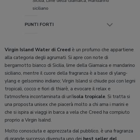
Sicilia, Lime della Giamaica, Mandarino
siciliano
PUNTI FORTI
Virgin Island Water di Creed
è un profumo che appartiene
alla categoria degli agrumati. Si apre con note di
bergamotto bianco di Sicilia, lime della Giamaica e mandarino
siciliano, mentre il cuore della fragranza è a base di ylang-
ylang e gelsomino indiano; Virgin Island si chiude poi con legni
tropicali, cocco e fiori di thiarè, a evocare il relax e
l'atmosfera incontaminata di un'
isola tropicale
. Si tratta si
una proposta unisex che piacerà molto a chi ama i marini e
che si ispira ai viaggi in barca a vela che Creed ha compiuto
proprio a Virgin Isalnd.
Molto conosciuta e apprezzata dal pubblico, è una fragranza
di grande successo divenuta uno dei
best seller del