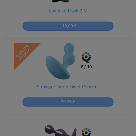
Lovense Hush 2 M
119,00 €
QUALITÀ
PREZZO
8 / 10
Satisfyer Deep Diver Connect
29,75 €