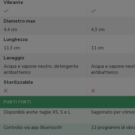
Vibrante
Diametro max
4,4 cm
4,3 cm
Lunghezza
11,3 cm
11 cm
Lavaggio
Acqua e sapone neutro, detergente
Acqua e sapone neut
antibatterico
antibatterico
Sterilizzabile
PUNTI FORTI
Disponibili anche taglie XS, S e L
Sagomato per stimol
Controllo via app Bluetooth
12 programmi di vibr