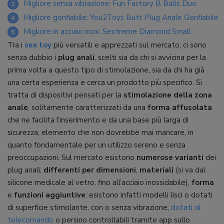
Migliore senza vibrazione: Fun Factory B Balls Duo
3
Migliore gonfiabile: You2Toys Butt Plug Anale Gonfiabile
4
Migliore in acciaio inox: Sextreme Diamond Small
5
Tra i
sex toy
più versatili e apprezzati sul mercato, ci sono
senza dubbio i
plug anali
, scelti sia da chi si avvicina per la
prima volta a questo tipo di stimolazione, sia da chi ha già
una certa esperienza e cerca un prodotto più specifico. Si
tratta di dispositivi pensati per la
stimolazione della zona
anale
, solitamente caratterizzati da una
forma affusolata
che ne facilita l’inserimento e da una base più larga di
sicurezza, elemento che non dovrebbe mai mancare, in
quanto fondamentale per un utilizzo sereno e senza
preoccupazioni. Sul mercato esistono
numerose varianti
dei
plug anali,
differenti per dimensioni
,
materiali
(si va dal
silicone medicale al vetro, fino all’acciaio inossidabile),
forma
e
funzioni aggiuntive
: esistono infatti modelli lisci o dotati
di superficie stimolante, con o senza vibrazione,
dotati di
telecomando
o persino controllabili tramite app sullo