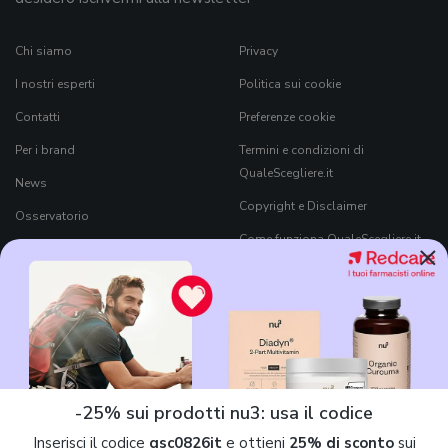
Chi siamo
Privacy
I nostri esperti
Politica sui cookie
Contatti
Preferenze cookie
Per i brand
Termini e condizioni di
QualeScegliere.it
News
Copyright e Disclaimer
Osservatorio
Come funziona QualeScegliere.it
×
Ricerca Prodotti
Black Friday 2026
-25% sui prodotti nu3: usa il codice
Inserisci il codice
qsc0826it
e ottieni
25% di sconto
sui
7Pixel S.r.l.
è parte di
Mavriq
, il nome commerciale che contraddistingue