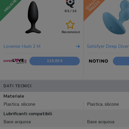
QUALITÀ
MIGLIORE
PREZZO
8.5 / 10
Recensisci
Lovense Hush 2 M
Satisfyer Deep Dive
119,00 €
DATI TECNICI
Materiale
Plastica, silicone
Plastica, silicone
Lubrificanti compatibili
Base acquosa
Base acquosa