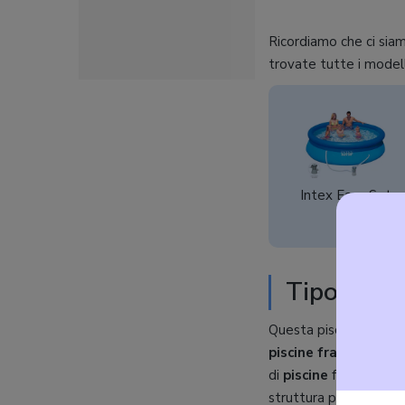
Ricordiamo che ci sia
trovate tutte i modell
Intex Easy Set
Tipologia:
Questa piscina, come 
piscine frame
: la pis
di
piscine
fuori terra
p
struttura più stabile,