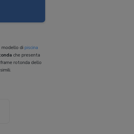
n modello di
piscina
otonda
che presenta
a frame rotonda dello
imili.