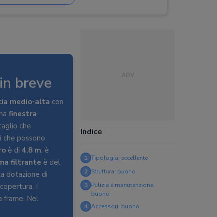
elo di copertura
in breve
cia medio-alta
con
una
finestra
taglio che
Indice
i che possono
ro
è di
4,8 m
; è
1
Tipologia: eccellente
ma filtrante
è del
2
Struttura: buono
La dotazione di
3
Pulizia e manutenzione:
copertura. I
buono
a frame. Nel
4
Accessori: buono