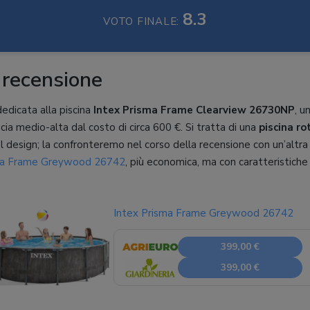
8.3
VOTO FINALE:
 recensione
edicata alla piscina
Intex Prisma Frame Clearview 26730NP
, u
cia medio-alta dal costo di circa 600 €. Si tratta di una
piscina r
el design; la confronteremo nel corso della recensione con un’altr
ma Frame Greywood 26742
, più economica, ma con caratteristiche s
Intex Prisma Frame Greywood 26742
399,00 €
399,00 €