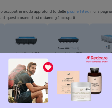
mo occupati in modo approfondito delle
piscine Intex
in una pagina
i di questo brand di cui ci siamo già occupati
Intex Ultra XTR
Intex Ultra XTR
Intex 
Frame 26356NP
Frame 26368NP
Frame 
 eccellente
molti dei modelli Intex e come la Frame Greywood, appartiene a
cine Intex Frame è quella più corposa tra i vari modelli del brand. S
iù pratiche
: rispetto ai modelli autoportanti e gonfiabili hanno il
 una capienza solitamente maggiore e spesso un sistema di filtrazi