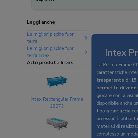
Leggi anche
Le migliori piscine fuori
terra
Le migliori piscine fuori
Intex P
terra Intex
Altri prodotti Intex
La Prisma Frame C
caratteristiche inte
trasparente di 15
permette di veder
giocare con la visu
Intex Rectangular Frame
disponibile anche u
28272
tipo
a cartuccia
con
accessori è abbastan
materiali di realizz
complesso un modell