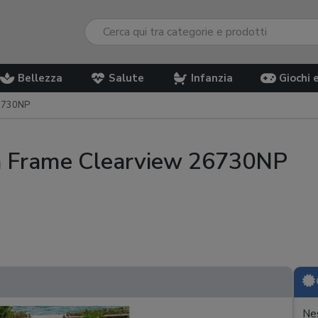
Bellezza
Salute
Infanzia
Giochi 
26730NP
ma Frame Clearview 26730NP
Nes