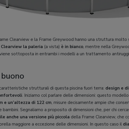
rame Clearview e la Frame Greywood hanno una struttura molto sim
 Clearview la paleria
(a vista)
è in bianco
, mentre nella Greywood
 viene sottoposta in entrambi i modelli a un trattamento antiruggi
: buono
aratteristiche strutturali di questa piscina fuori terra:
design e d
onfortevoli
. Iniziamo col parlare delle dimensioni: questo modell
m e un’altezza di 122 cm
, misure decisamente ampie che consen
bambini. Segnaliamo a proposito di dimensioni che, per chi cerca
ile anche una versione più piccola
della Frame Clearview, che co
sorella maggiore a eccezione delle dimensioni. In questo caso il
di