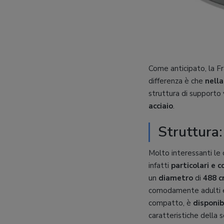
Come anticipato, la F
differenza è che
nella
struttura di supporto
acciaio
.
Struttura
Molto interessanti le c
infatti
particolari e c
un
diametro
di
488 c
comodamente adulti e 
compatto, è
disponib
caratteristiche della 