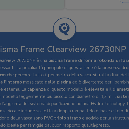
Pompa filtrante
:
Galleggiante cloro
:
Skimmer
:
Accessori
:
Scaletta, tappeto, t
risma Frame Clearview 26730NP 
learview 26730NP è una
piscina frame di forma rotonda di fas
ressanti. La peculiarità principale di questa serie è la presenza di 
 cm
che percorre tutto il perimetro della vasca: si tratta di un det
e l’interno
mosaicato
della piscina
ed è divertente per i bambin
ale esterna. La
capienza
di questo modello è
elevata
e il
diamet
n modello leggermente più piccolo con diametro di 4,2 m. Il
siste
 l’aggiunta del sistema di purificazione ad aria Hydro-tecnology. 
za ricca e include scaletta a doppia rampa, telo di base e telo di 
azione della vasca sono
PVC triplo strato
e acciaio per la struttur
o ideale per famiglie dal buon rapporto qualità/prezzo.