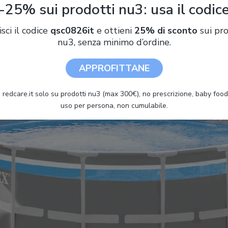
-25% sui prodotti nu3: usa il codic
 più filtri. Rispetto alle piscine gonfiabili, oltre ai vantaggi già 
he la tipologia frame è soggetta a un minore deterioramento, non
isci il codice
qsc0826it
e ottieni
25% di sconto
sui pro
avvertitamente bucati.
nu3, senza minimo d’ordine.
APPROFITTANE
 redcare.it solo su prodotti nu3 (max 300€), no prescrizione, baby food 
uso per persona, non cumulabile.