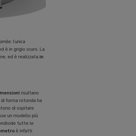
ile: l’unica
 è in grigio scuro. La
ne, ed è realizzata
in
imensioni
risultano
o di forma rotonda ha
tono di ospitare
sse un modello più
ndivide tutte le
ametro
è infatti