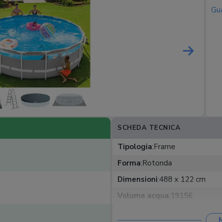
Gua
SCHEDA TECNICA
Tipologia
:
Frame
Forma
:
Rotonda
Dimensioni
:
488 x 122 cm
Volume acqua
:
19156
Tipo filtro
:
A cartuccia