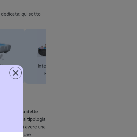
 dedicata: qui sotto
Prisma
Intex Prisma
Intex Easy Set
×
26784NP
Frame
28101
Greywood
26742
lla
tipologia delle
i tratta della tipologia
 vantaggio di avere una
one incluso, che