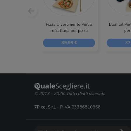
Pizza Divertimento Pietra
Blumtal Piet
refrattaria per pizza
per
39,99 €
37
© 2013 - 2026. Tutti i diritti riservati.
7Pixel S.r.l.
- P.IVA 03386810968