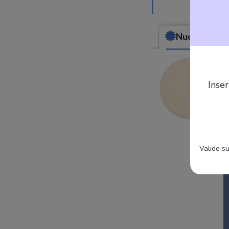
Nuovo
da (18,
Inser
Valido su