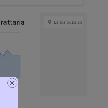
rattaria
×