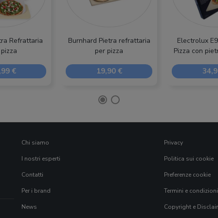
ra Refrattaria
Burnhard Pietra refrattaria
Electrolux 
 pizza
per pizza
Pizza con piet
,99 €
19,90 €
34,9
Chi siamo
Privacy
I nostri esperti
Politica sui cookie
Contatti
Preferenze cookie
Per i brand
Termini e condizioni
News
Copyright e Disclai