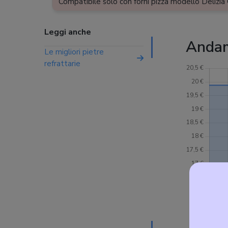
Compatibile solo con forni pizza modello Delizi
Leggi anche
Andame
Le migliori pietre
refrattarie