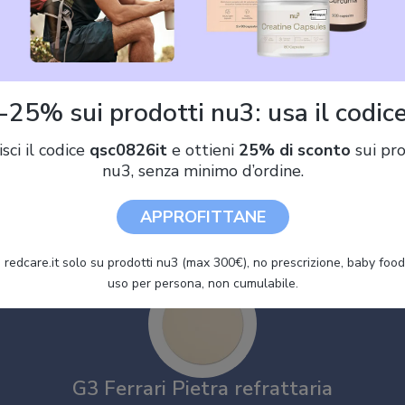
Offerte G3 Ferrari Pietra refratta
75 €)
-25% sui prodotti nu3: usa il codic
G3 Ferrari G10180 Pietra Refrattaria Originale in Cordierite
isci il codice
qsc0826it
e ottieni
25% di sconto
sui pro
Naturale per Forno Pizza G10006 Delizia, Utilizzabile in Forno, su
nu3, senza minimo d’ordine.
Brace e Griglia a Gas
APPROFITTANE
 redcare.it solo su prodotti nu3 (max 300€), no prescrizione, baby food 
uso per persona, non cumulabile.
G3 Ferrari Pietra refrattaria