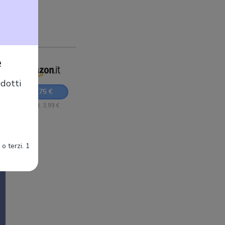
ria
e
dotti
18,75 €
+ Sped. 3,99 €
o terzi. 1