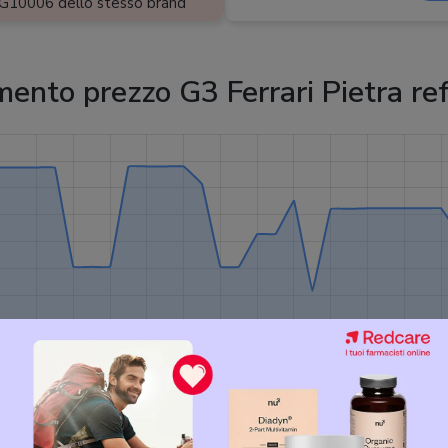
a G10006 dello stesso brand
nto prezzo G3 Ferrari Pietra ref
18,75 €
Avvisami quando il prezzo scende!