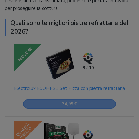
pesce e, una volta riscaldata, può essere portata in tavola
per proseguire la cottura.
Quali sono le migliori pietre refrattarie del
2026?
MIGLIORE
8 / 10
Electrolux E9OHPS1 Set Pizza con pietra refrattaria
34,99 €
QUALITÀ
PREZZO