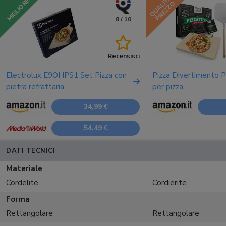
QUALITÀ
MIGLIORE
PREZZO
8 / 10
Recensisci
Electrolux E9OHPS1 Set Pizza con
Pizza Divertimento Pi
pietra refrattaria
per pizza
34,99 €
54,49 €
DATI TECNICI
Materiale
Cordelite
Cordierite
Forma
Rettangolare
Rettangolare