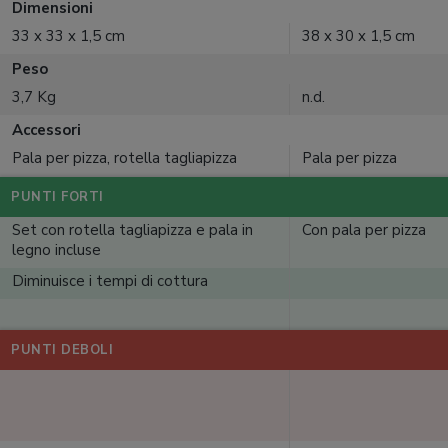
Dimensioni
33 x 33 x 1,5 cm
38 x 30 x 1,5 cm
Peso
3,7 Kg
n.d.
Accessori
Pala per pizza, rotella tagliapizza
Pala per pizza
PUNTI FORTI
Set con rotella tagliapizza e pala in
Con pala per pizza
legno incluse
Diminuisce i tempi di cottura
PUNTI DEBOLI