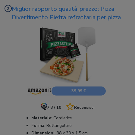
Miglior rapporto qualità-prezzo: Pizza
Divertimento Pietra refrattaria per pizza
39,99 €
7.8 / 10
Recensisci
Materiale
:
Cordierite
Forma
:
Rettangolare
Dimensioni
:
38 x 30 x 1,5 cm