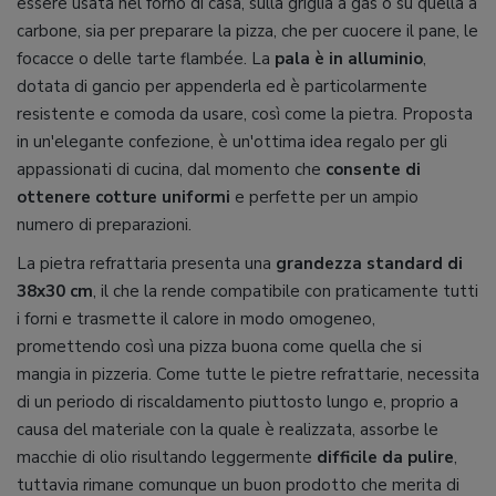
essere usata nel forno di casa, sulla griglia a gas o su quella a
carbone, sia per preparare la pizza, che per cuocere il pane, le
focacce o delle tarte flambée. La
pala è in alluminio
,
dotata di gancio per appenderla ed è particolarmente
resistente e comoda da usare, così come la pietra. Proposta
in un'elegante confezione, è un'ottima idea regalo per gli
appassionati di cucina, dal momento che
consente di
ottenere cotture uniformi
e perfette per un ampio
numero di preparazioni.
La pietra refrattaria presenta una
grandezza standard di
38x30 cm
, il che la rende compatibile con praticamente tutti
i forni e trasmette il calore in modo omogeneo,
promettendo così una pizza buona come quella che si
mangia in pizzeria. Come tutte le pietre refrattarie, necessita
di un periodo di riscaldamento piuttosto lungo e, proprio a
causa del materiale con la quale è realizzata, assorbe le
macchie di olio risultando leggermente
difficile da pulire
,
tuttavia rimane comunque un buon prodotto che merita di