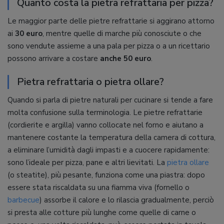
Quanto costa la pietra refrattaria per pizza?
Le maggior parte delle pietre refrattarie si aggirano attorno
ai
30 euro
, mentre quelle di marche più conosciute o che
sono vendute assieme a una pala per pizza o a un ricettario
possono arrivare a costare
anche 50 euro
.
Pietra refrattaria o pietra ollare?
Quando si parla di pietre naturali per cucinare si tende a fare
molta confusione sulla terminologia. Le pietre refrattarie
(cordierite e argilla) vanno collocate nel forno e aiutano a
mantenere costante la temperatura della camera di cottura,
a eliminare l’umidità dagli impasti e a cuocere rapidamente:
sono l’ideale per pizza, pane e altri lievitati. La
pietra ollare
(o steatite), più pesante, funziona come una piastra: dopo
essere stata riscaldata su una fiamma viva (fornello o
barbecue
) assorbe il calore e lo rilascia gradualmente, perciò
si presta alle cotture più lunghe come quelle di carne o