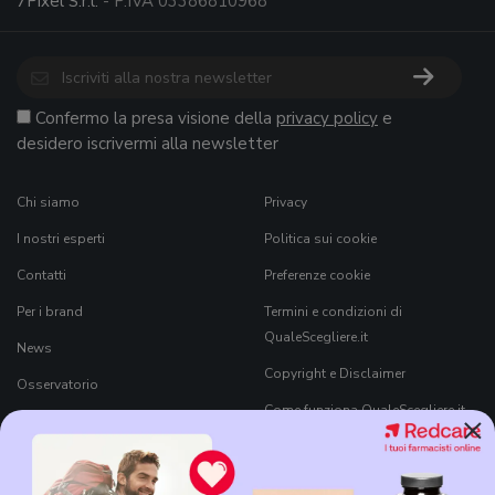
7Pixel S.r.l.
- P.IVA 03386810968
Confermo la presa visione della
privacy policy
e
desidero iscrivermi alla newsletter
Chi siamo
Privacy
I nostri esperti
Politica sui cookie
Contatti
Preferenze cookie
Per i brand
Termini e condizioni di
QualeScegliere.it
News
Copyright e Disclaimer
Osservatorio
Come funziona QualeScegliere.it
×
Ricerca Prodotti
Black Friday 2026