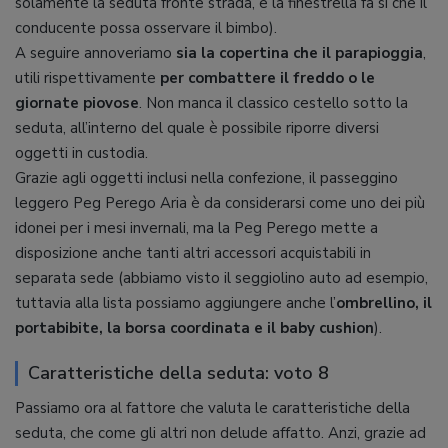
solamente la seduta fronte strada, e la finestrella fa sì che il
conducente possa osservare il bimbo).
A seguire annoveriamo
sia la copertina che il parapioggia
,
utili rispettivamente
per combattere il freddo o le
giornate piovose
. Non manca il classico cestello sotto la
seduta, all’interno del quale è possibile riporre diversi
oggetti in custodia.
Grazie agli oggetti inclusi nella confezione, il passeggino
leggero Peg Perego Aria è da considerarsi come uno dei più
idonei per i mesi invernali, ma la Peg Perego mette a
disposizione anche tanti altri accessori acquistabili in
separata sede (abbiamo visto il seggiolino auto ad esempio,
tuttavia alla lista possiamo aggiungere anche l’
ombrellino, il
portabibite, la borsa coordinata e il baby cushion
).
Caratteristiche della seduta: voto 8
Passiamo ora al fattore che valuta le caratteristiche della
seduta, che come gli altri non delude affatto. Anzi, grazie ad