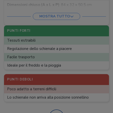
Dimensioni chiuso (A x L x P)
:
84 x 32 x 50,5 cm
Tipo di terreno
:
Urbano
MOSTRA TUTTO
Ammortizzatori
:
Assenti
Freno
:
Pedale singolo
PUNTI FORTI
Seduta reversibile
:
Tessuti estraibili
Posizione schienale
:
Multi-posizione
Regolazione dello schienale a piacere
Poggiapiedi regolabile
:
Facile trasporto
Ideale per il freddo e la pioggia
PUNTI DEBOLI
Poco adatto a terreni difficili
Lo schienale non arriva alla posizione sonnellino