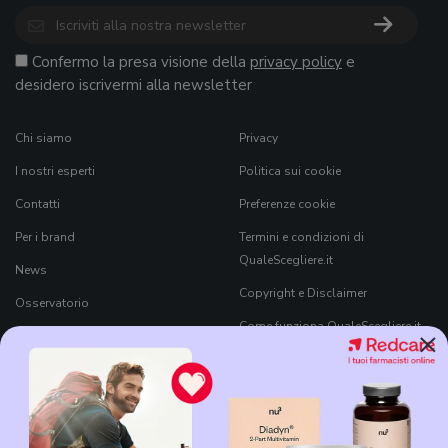
Confermo la presa visione della
privacy policy
e
desidero iscrivermi alla newsletter
Chi siamo
Privacy
I nostri esperti
Politica sui cookie
Contatti
Preferenze cookie
Per i brand
Termini e condizioni di
QualeScegliere.it
News
Copyright e Disclaimer
Osservatorio
Come funziona QualeScegliere.it
×
Ricerca Prodotti
Black Friday 2026