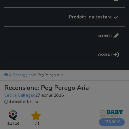
Prodotti da testare
Iscriviti
Accedi
Passeggino
Peg Perego Aria
Recensione: Peg Perego Aria
Cecilia Callegari
27 aprile 2016
4 minuti di lettura
178,90 €
8.1 / 10
4 / 5