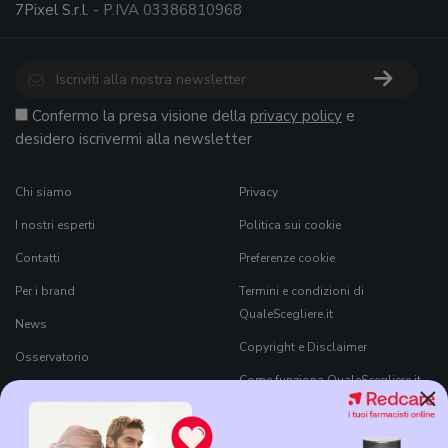
7Pixel S.r.l.
- P.IVA 03386810968
Confermo la presa visione della
privacy policy
e
desidero iscrivermi alla newsletter
Chi siamo
Privacy
I nostri esperti
Politica sui cookie
Contatti
Preferenze cookie
Per i brand
Termini e condizioni di
QualeScegliere.it
News
Copyright e Disclaimer
Osservatorio
Come funziona QualeScegliere.it
×
Ricerca Prodotti
Black Friday 2026