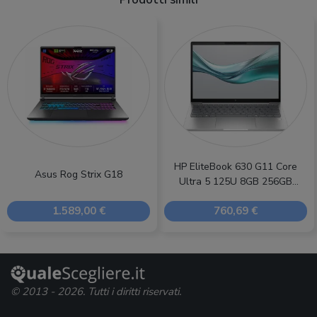
HP EliteBook 630 G11 Core
Asus Rog Strix G18
Ultra 5 125U 8GB 256GB
(A37RTET)
1.589,00 €
760,69 €
© 2013 - 2026. Tutti i diritti riservati.