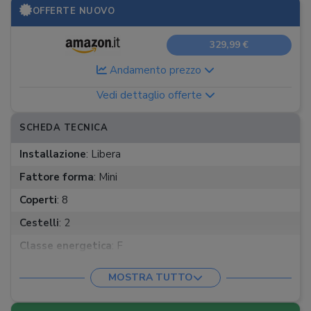
OFFERTE NUOVO
329,99 €
Andamento prezzo
Vedi dettaglio offerte
SCHEDA TECNICA
Installazione
:
Libera
Fattore forma
:
Mini
Coperti
:
8
Cestelli
:
2
Classe energetica
:
F
Consumo ciclo lavaggio
:
72 kWh/100 cicli
MOSTRA TUTTO
Consumo idrico per lavaggio
:
8 l