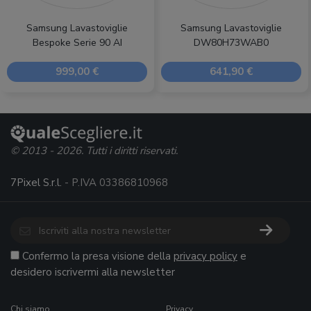
Samsung Lavastoviglie
Samsung Lavastoviglie
Bespoke Serie 90 AI
DW80H73WAB0
999,00 €
641,90 €
© 2013 - 2026. Tutti i diritti riservati.
7Pixel S.r.l.
- P.IVA 03386810968
Confermo la presa visione della
privacy policy
e
desidero iscrivermi alla newsletter
Chi siamo
Privacy