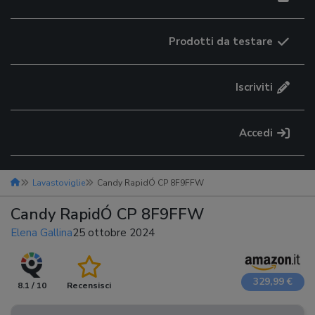
Prodotti da testare
Iscriviti
Accedi
Lavastoviglie
Candy RapidÓ CP 8F9FFW
Candy RapidÓ CP 8F9FFW
Elena Gallina
25 ottobre 2024
329,99 €
8.1 / 10
Recensisci