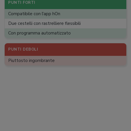
Allaccio acqua calda
:
PUNTI FORTI
Durata ciclo lavaggio
:
3:40 h
Compatibile con l'app hOn
Numero programmi
:
7
Due cestelli con rastrelliere flessibili
Sistema di asciugatura
:
Condensazione naturale
Con programma automatizzato
App
:
Rumorosità
PUNTI DEBOLI
:
49 dB
Classe di efficienza acustica
:
C
Piuttosto ingombrante
Dimensioni (L x A x P)
:
55 x 59,5 x 50,1 cm
Peso
:
26 kg