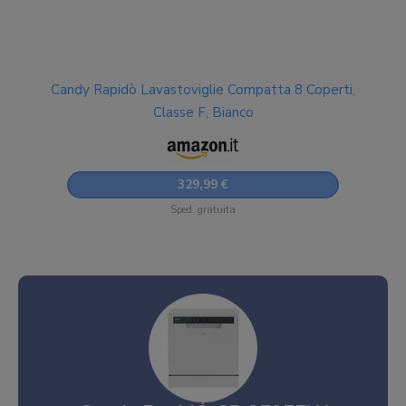
Candy Rapidò Lavastoviglie Compatta 8 Coperti,
Classe F, Bianco
329,99 €
Sped. gratuita