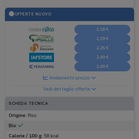
OFFERTE NUOVO
2,18 €
2,19 €
2,25 €
2,40 €
2,49 €
Andamento prezzo
Vedi dettaglio offerte
SCHEDA TECNICA
Origine
:
Riso
Bio
:
Calorie / 100 g
:
58 kcal