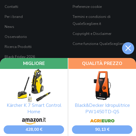
Contatti
Preferenze cookie
Per i brand
Termini e condizioni di
QualeScegliere.it
News
Copyright e Disclaimer
Osservatorio
×
Come funziona QualeScegliere.it
Ricerca Prodotti
Black Friday 2026
MIGLIORE
QUALITÀ PREZZO
Kärcher K 7 Smart Control
Black&Decker Idropulitrice
7Pixel S.r.l.
è parte di
Mavriq
, il nome commerciale che contraddistingue
Home
PW1450TD-QS
tutte le società di
Moltiply Group S.p.A.
attive nella comparazione e/o
intermediazione di prodotti e servizi.
90,13 €
428,00 €