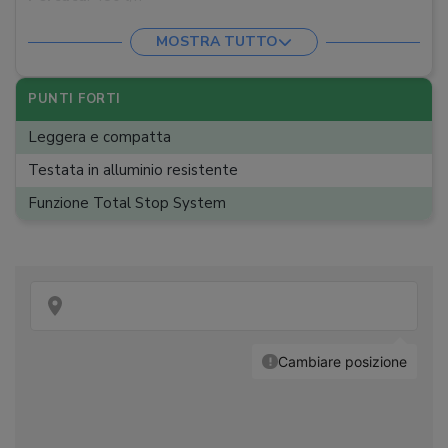
Resa
:
n.d. m²/h
MOSTRA TUTTO
Lunghezza tubo
:
8 m
Dimensioni
:
32 x 28 x 77 cm cm
PUNTI FORTI
Peso
:
7,8 kg
Leggera e compatta
Testata in alluminio resistente
Funzione Total Stop System