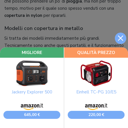
che possono prendere un po’ di
pioggia
, ma non per troppo
tempo, motivo per il quale sono spesso venduti con una
copertura in nylon
per ripararli.
Modelli con copertura in metallo
×
Si tratta dei modelli immediatamente più grandi.
Tecnicamente sono anche questi portatili, e il funzionamento
MIGLIORE
QUALITÀ PREZZO
è identico, ma vengono usati in modo più stanziale, tenuti
appena
fuori casa
, vicino all’uscita del
garage
o in una
tettoia
apposita all’esterno. Non sono impermeabili e
solitamente sono attivati a chiave, e non a corda. Malgrado
la grandezza sono anche questi carrellati, ma spesso una
persona da sola potrebbe avere delle difficoltà a spostarli.
Jackery Explorer 500
Einhell TC-PG 10/E5
Rumorosità
Leggere il valore in decibel è estremamente importante per
645,00 €
220,00 €
non ritrovarsi con un generatore di corrente troppo
rumoroso da utilizzare. Generalmente un generatore di