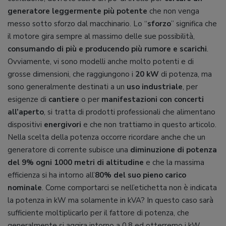
generatore leggermente più potente
che non venga
messo sotto sforzo dal macchinario. Lo “
sforzo
” significa che
il motore gira sempre al massimo delle sue possibilità,
consumando di più e producendo più rumore e scarichi
.
Ovviamente, vi sono modelli anche molto potenti e di
grosse dimensioni, che raggiungono i
20 kW
di potenza, ma
sono generalmente destinati a un
uso industriale
, per
esigenze di
cantiere
o per
manifestazioni con concerti
all’aperto
, si tratta di prodotti professionali che alimentano
dispositivi
energivori
e che non trattiamo in questo articolo.
Nella scelta della potenza occorre ricordare anche che un
generatore di corrente subisce una
diminuzione di potenza
del 9% ogni 1000 metri di altitudine
e che la massima
efficienza si ha intorno all’
80% del suo pieno carico
nominale
. Come comportarci se nell’etichetta non è indicata
la potenza in kW ma solamente in kVA? In questo caso sarà
sufficiente moltiplicarlo per il fattore di potenza, che
generalmente si aggira intorno a 0,8 ed otterremo i kW