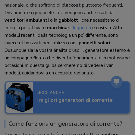
nazionale, o che soffrono di
blackout
piuttosto frequenti.
Ovviamente i gruppi elettrici vengono anche usati da
venditori ambulanti
o in
gabbiotti
, che necessitano di
energia per attivare
macchinari
,
frigoriferi
e così via. Altri
modelli recenti, dalla tecnologia un po’ differente, sono
invece ottimizzati per l’utilizzo con i
pannelli solari
.
Qualunque sia la vostra finalità d’uso, il generatore esterno è
un compagno fidato che diventa fondamentale in moltissime
occasioni. In questa guida cercheremo di vedere i vari
modelli, guidandovi a un acquisto ragionato.
LEGGI ANCHE
I migliori generatori di corrente
Come funziona un generatore di corrente?
Il generatore di corrente è a tutti gli effetti un
motore