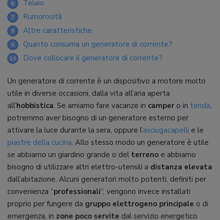
Telaio
6
Rumorosità
7
Altre caratteristiche
8
Quanto consuma un generatore di corrente?
9
Dove collocare il generatore di corrente?
10
Un generatore di corrente è un dispositivo a motore molto
utile in diverse occasioni, dalla vita all’aria aperta
all’
hobbistica
. Se amiamo fare vacanze in
camper
o in
tenda
,
potremmo aver bisogno di un generatore esterno per
attivare la luce durante la sera, oppure l’
asciugacapelli
e le
piastre della cucina
. Allo stesso modo un generatore è utile
se abbiamo un giardino grande o del
terreno
e abbiamo
bisogno di utilizzare altri elettro-utensili a
distanza elevata
dall’abitazione. Alcuni generatori molto potenti, definiti per
convenienza “
professionali
“, vengono invece installati
proprio per fungere da
gruppo elettrogeno principale
o di
emergenza, in
zone poco servite
dal servizio energetico