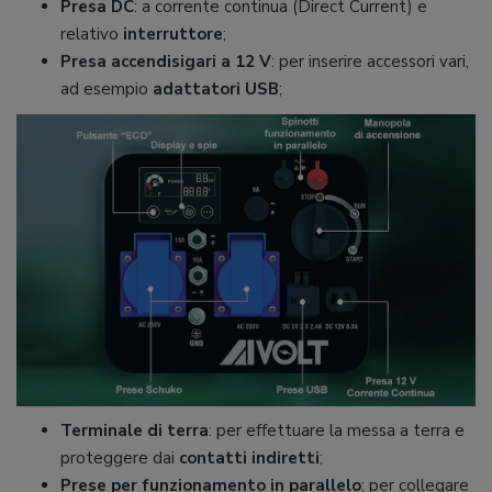
Presa DC
: a corrente continua (Direct Current) e
relativo
interruttore
;
Presa accendisigari a 12 V
: per inserire accessori vari,
ad esempio
adattatori USB
;
Terminale di terra
: per effettuare la messa a terra e
proteggere dai
contatti indiretti
;
Prese per funzionamento in parallelo
: per collegare