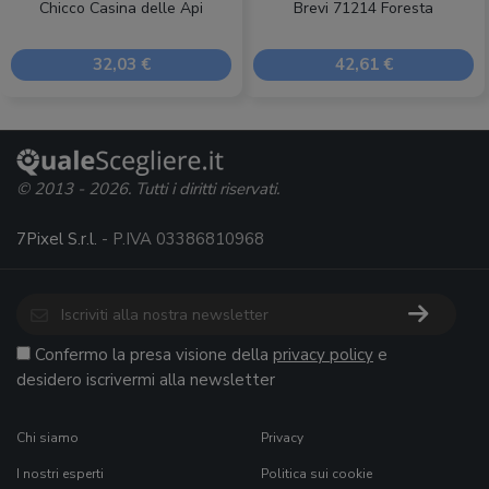
Chicco Casina delle Api
Brevi 71214 Foresta
32,03 €
42,61 €
© 2013 - 2026. Tutti i diritti riservati.
7Pixel S.r.l.
- P.IVA 03386810968
Confermo la presa visione della
privacy policy
e
desidero iscrivermi alla newsletter
Chi siamo
Privacy
I nostri esperti
Politica sui cookie