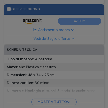
OFFERTE NUOVO
47,99 €
Andamento prezzo
Vedi dettaglio offerte
SCHEDA TECNICA
Tipo di motore
:
A batteria
Materiale
:
Plastica e tessuto
Dimensioni
:
48 x 34 x 25 cm
Durata carillon
:
30 minuti
Numero e tipologia di suoni
:
3 modalità audio: ninne
nanne, rumori bianchi, suoni della natura
MOSTRA TUTTO
Funzioni extra
:
Proiettore, controllo a distanza,