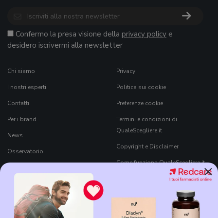
Confermo la presa visione della
privacy policy
e
desidero iscrivermi alla newsletter
Chi siamo
Privacy
I nostri esperti
Politica sui cookie
Contatti
Preferenze cookie
Per i brand
Termini e condizioni di
QualeScegliere.it
News
Copyright e Disclaimer
Osservatorio
Come funziona QualeScegliere.it
×
Ricerca Prodotti
Black Friday 2026