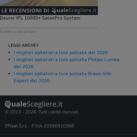
Beurer IPL 10000+ SalonPro System
Epilatori a luce pulsata
LEGGI ANCHE
I migliori epilatori a luce pulsata del 2026
I migliori epilatori a luce pulsata Philips Lumea
del 2026
I migliori epilatori a luce pulsata Braun Silk-
Expert del 2026
© 2013 - 2026. Tutti i diritti riservati.
7Pixel S.r.l.
- P.IVA 03386810968