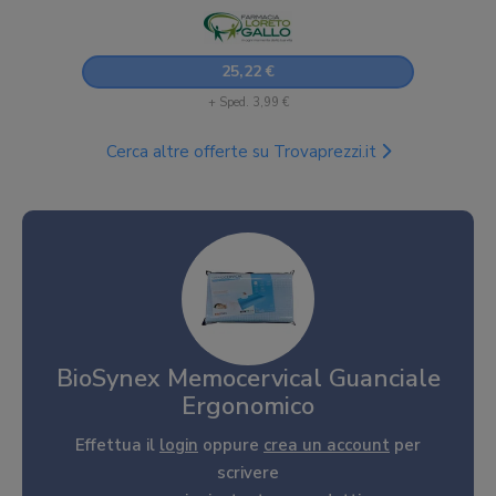
25,22 €
+ Sped. 3,99 €
Cerca altre offerte su Trovaprezzi.it
BioSynex Memocervical Guanciale
Ergonomico
Effettua il
login
oppure
crea un account
per
scrivere