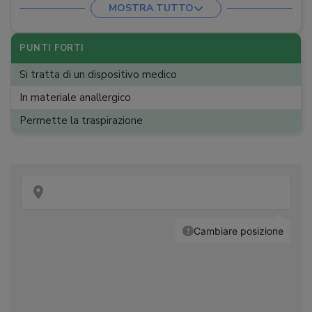
MOSTRA TUTTO
Posizione notturna
:
Supina, prona, sul fianco
Certificazioni
:
CertiPUR
PUNTI FORTI
Lavaggio
:
A secco (cuscino), lavatrice (fodera)
Si tratta di un dispositivo medico
Asciugatura
:
In materiale anallergico
Permette la traspirazione