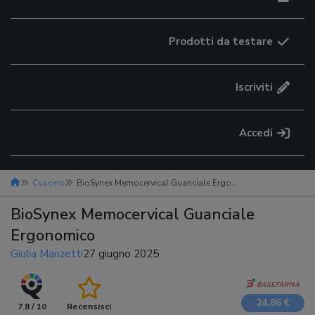
Prodotti da testare
Iscriviti
Accedi
Cuscino
BioSynex Memocervical Guanciale Ergonomico
BioSynex Memocervical Guanciale
Ergonomico
Giulia Manzetti
27 giugno 2025
24,86 €
7.8 / 10
Recensisci