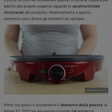
Il primo fattore da considerare quando si cerca la crepiera più
adatta alle proprie esigenze riguarda le
caratteristiche
strutturali
del prodotto. Relativamente a questo
elemento sono diversi gli elementi da valutare.
Primo tra questi è sicuramente il
diametro
della piastra
: la
Beper BT.700Y ha una piastra rotonda dall’ampiezza