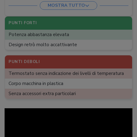
Spie luminose
:
MOSTRA TUTTO
Accessori extra
:
1 spatola
PUNTI FORTI
Potenza abbastanza elevata
Design retrò molto accattivante
PUNTI DEBOLI
Termostato senza indicazione dei livelli di temperatura
Corpo macchina in plastica
Senza accessori extra particolari