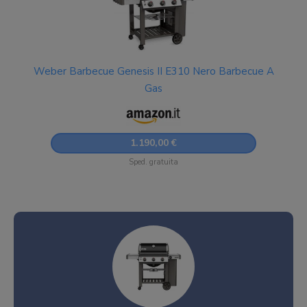
Weber Barbecue Genesis II E310 Nero Barbecue A
Gas
1.190,00 €
Sped. gratuita