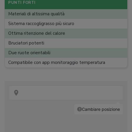
Alimentazione
:
Bombola (GPL)
PUNTI FORTI
Ruote
:
4
Materiali di altissima qualità
Peso
:
76,4 kg
Sistema raccogligrasso più sicuro
Ottima ritenzione del calore
Bruciatori potenti
Due ruote orientabili
Compatibile con app monitoraggio temperatura