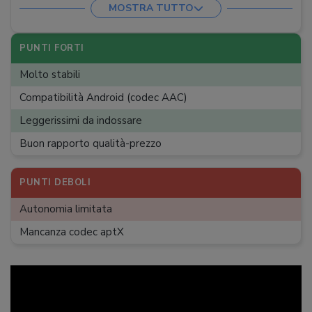
MOSTRA TUTTO
Extra
:
Certificazione IPX5
Custodia
:
Sì
PUNTI FORTI
Peso auricolari
:
12 g
Molto stabili
Compatibilità Android (codec AAC)
Leggerissimi da indossare
Buon rapporto qualità-prezzo
PUNTI DEBOLI
Autonomia limitata
Mancanza codec aptX