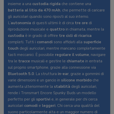
insieme a una
custodia rigida
che contiene una
batteria al litio da 470 mAh
, che permette di caricare
gli auricolari quando sono riposti al suo interno.
L’
autonomia
di questi ultimi è di circa
tre ore
di
riproduzione musicale e
quattro
in chiamata, mentre la
custodia
è in grado di offrire
tre cicli di ricarica
completi. Tutti i
comandi
sono affidati alla
superficie
touch
degli auricolari, mentre mancano completamente
tasti meccanici. È possibile
regolare il volume
, navigare
tra le
tracce
musicali e gestire le
chiamate
in entrata
sul proprio smartphone, grazie alla connessione via
Bluetooth 5.0
. La struttura
in-ear
, grazie a gommini di
varie dimensioni e un gancio in
silicone morbido
che
aumenta ulteriormente la
stabilità
degli auricolari,
rende i Tronsmart Encore Spunky Buds un modello
perfetto per gli
sportivi
e, in generale per chi cerca
auricolari
comodi
e
leggeri
. Chi cerca una qualità del
suono particolarmente alta e un maggior numero di