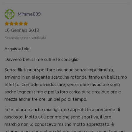
Mimma009
16 Gennaio 2019
Recensione non verificata
Acquistatele
Davvero bellissime cuffie le consiglio.
Senza fili ti puoi spostare ovunque senza impedimenti,
arrivano in un'elegante scatolina rotonda, fanno un bellissimo
effetto. Comode da indossare, senza dare fastidio e sono
anche leggerissime e poi la loro carica dura circa due ore e
mezza anche tre ore, un bel po di tempo.
Io le adoro e anche mia figlia, ne approfitta a prenderle di
nascosto. Molto utili per me che sono sportiva, il loro
marchio non lo conoscevo ma l'ho molto apprezzato, è
ottimo, e poi per parlare del prezzo non caro, se ne trovano