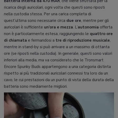
batteria interna da 470 mAh
, che viene sfruttata per la
ricarica degli auricolari, ogni volta che questi sono riposti
nella custodia stessa. Per una carica completa di
quest’ultima sono necessarie circa
due ore
, mentre per gli
auricolari è sufficiente
un’ora e mezza
. L’
autonomia
offerta
non è particolarmente estesa, raggiungendo le
quattro ore
di chiamata
e fermandosi a
tre di riproduzione musicale
,
mentre in stand-by si può arrivare a un massimo di ottanta
ore (se riposti nella custodia). In generale, questi sono valori
inferiori alla media, ma va considerato che le Tronsmart
Encore Spunky Buds appartengono a una categoria distinta
rispetto ai più tradizionali auricolari connessi tra loro da un
cavo, le cui prestazioni da un punto di vista della durata della
batteria sono mediamente migliori.