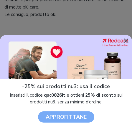
di molte più care.
Le consiglio, prodotto ok.
×
Tronsmart Encore Spunky Buds
-25% sui prodotti nu3: usa il codice
Effettua il
login
oppure
crea un account
per
Inserisci il codice
qsc0826it
e ottieni
25% di sconto
sui
scrivere
prodotti nu3, senza minimo d’ordine.
recensioni o testare prodotti.
APPROFITTANE
LOGIN