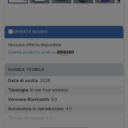
OFFERTE NUOVO
Nessuna offerta disponibile.
Guarda prodotti simili su
SCHEDA TECNICA
Data di uscita
:
2018
Tipologia
:
In-ear true wireless
Versione Bluetooth
:
5.0
Autonomia in riproduzione
:
4 h
Tempo di ricarica
:
3 h
Ricarica rapida
:
No