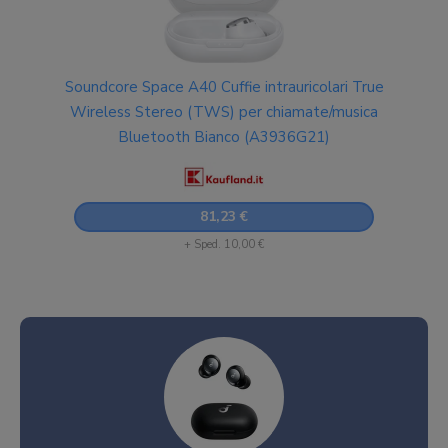
Soundcore Space A40 Cuffie intrauricolari True
Wireless Stereo (TWS) per chiamate/musica
Bluetooth Bianco (A3936G21)
81,23 €
+ Sped. 10,00 €