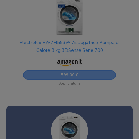
Electrolux EW7H583W Asciugatrice Pompa di
Calore 8 kg 3DSense Serie 700
599,00 €
Sped. gratuita