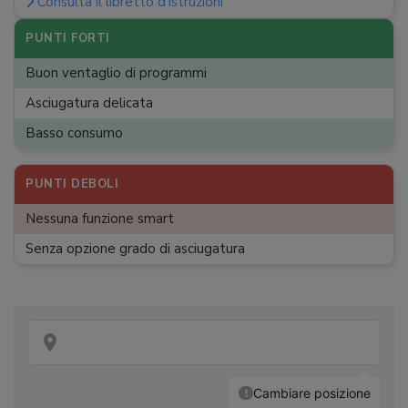
Consulta il libretto d'istruzioni
Incernieratura porta
:
A sinistra
Rumorosità
:
67 dB
PUNTI FORTI
Dimensioni (A x L x P)
:
85 x 59,6 x 63,8 cm
Buon ventaglio di programmi
Peso
:
48 kg
Asciugatura delicata
Basso consumo
PUNTI DEBOLI
Nessuna funzione smart
Senza opzione grado di asciugatura