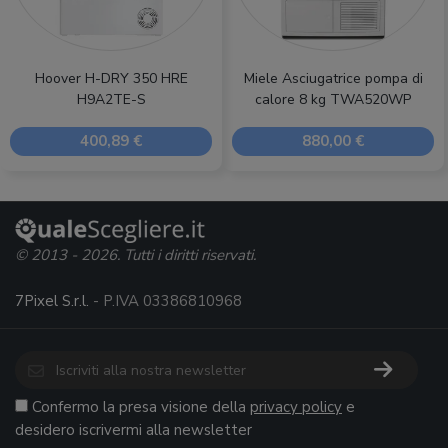
Hoover H-DRY 350 HRE
Miele Asciugatrice pompa di
H9A2TE-S
calore 8 kg TWA520WP
400,89 €
880,00 €
© 2013 - 2026. Tutti i diritti riservati.
7Pixel S.r.l.
- P.IVA 03386810968
Confermo la presa visione della
privacy policy
e
desidero iscrivermi alla newsletter