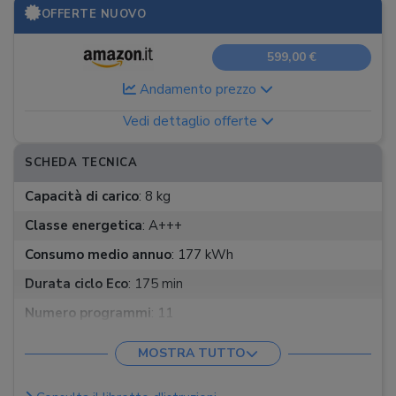
OFFERTE NUOVO
599,00 €
Andamento prezzo
Vedi dettaglio offerte
SCHEDA TECNICA
Capacità di carico
:
8 kg
Classe energetica
:
A+++
Consumo medio annuo
:
177 kWh
Durata ciclo Eco
:
175 min
Numero programmi
:
11
Classe condensazione
:
B
MOSTRA TUTTO
App
: