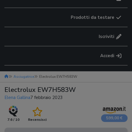
Prodotti da testare
Iscriviti
Accedi
Asciugatrice
Electrolux EW7H583W
Electrolux EW7H583W
Elena Gallina
7 febbraio 2023
599,00 €
7.6 / 10
Recensisci