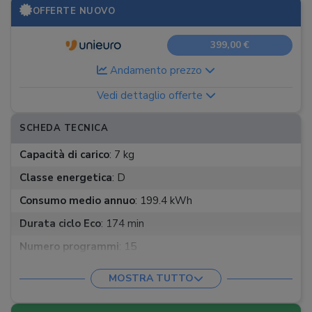
OFFERTE NUOVO
399,00 €
Andamento prezzo
Vedi dettaglio offerte
SCHEDA TECNICA
Capacità di carico
:
7 kg
Classe energetica
:
D
Consumo medio annuo
:
199.4 kWh
Durata ciclo Eco
:
174 min
Numero programmi
:
15
Classe condensazione
:
B
MOSTRA TUTTO
App
: