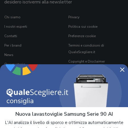
desidero iscrivermi alla newsletter
Chi siamo
Privacy
I nostri esperti
Politica sui cookie
Contatti
Preferenze cookie
Per i brand
Termini e condizioni di
QualeScegliere.it
News
Copyright e Disclaimer
Osservatorio
×
Come funziona QualeScegliere.it
Ricerca Prodotti
Black Friday 2026
Nuova lavastoviglie Samsung Serie 90 AI
L'AI analizza il livello di sporco e ottimizza automaticamente