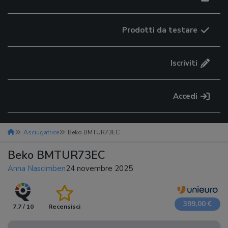
Prodotti da testare
Iscriviti
Accedi
Asciugatrice
Beko BMTUR73EC
Beko BMTUR73EC
Anna Nascimben
24 novembre 2025
399,00 €
7.7 / 10
Recensisci