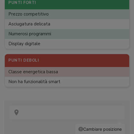
Incernieratura porta
:
A destra
PUNTI FORTI
Rumorosità
:
64 dB
Prezzo competitivo
Dimensioni (A x L x P)
:
84,6 x 59.8 x 54,5 cm cm
Asciugatura delicata
Peso
:
3,95 kg
Numerosi programmi
Display digitale
PUNTI DEBOLI
Classe energetica bassa
Non ha funzionalità smart