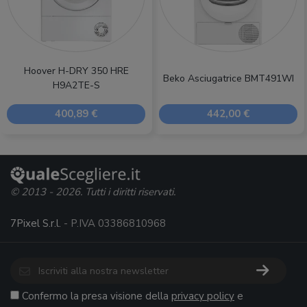
Hoover H-DRY 350 HRE
Beko Asciugatrice BMT491WI
H9A2TE-S
400,89 €
442,00 €
© 2013 - 2026. Tutti i diritti riservati.
7Pixel S.r.l.
- P.IVA 03386810968
Confermo la presa visione della
privacy policy
e