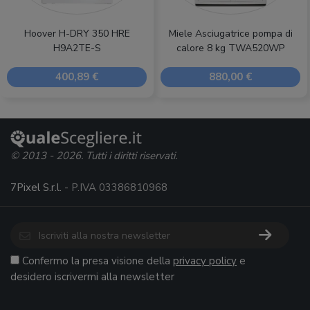
Hoover H-DRY 350 HRE
Miele Asciugatrice pompa di
H9A2TE-S
calore 8 kg TWA520WP
400,89 €
880,00 €
© 2013 - 2026. Tutti i diritti riservati.
7Pixel S.r.l.
- P.IVA 03386810968
Confermo la presa visione della
privacy policy
e
desidero iscrivermi alla newsletter