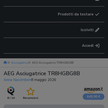
Prodotti da testare
Iscriviti
Accedi
Asciugatrice
AEG Asciugatrice TR8HGBG8B
AEG Asciugatrice TR8HGBG8B
Anna Nascimben
8 maggio 2026
649,90 €
8 / 10
Recensisci