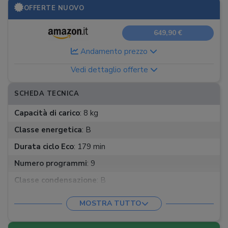
OFFERTE NUOVO
649,90 €
Andamento prezzo
Vedi dettaglio offerte
SCHEDA TECNICA
Capacità di carico
:
8 kg
Classe energetica
:
B
Durata ciclo Eco
:
179 min
Numero programmi
:
9
Classe condensazione
:
B
App
:
MOSTRA TUTTO
Rumorosità
:
63 dB