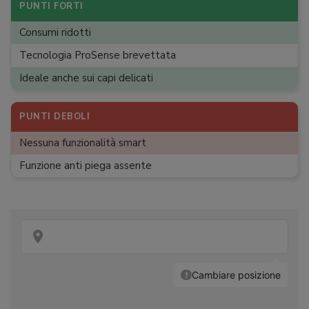
Dimensioni (A x L x P)
:
85 x 59,6 x 63,6 cm
PUNTI FORTI
Peso
:
50 kg
Consumi ridotti
Tecnologia ProSense brevettata
Ideale anche sui capi delicati
PUNTI DEBOLI
Nessuna funzionalità smart
Funzione anti piega assente