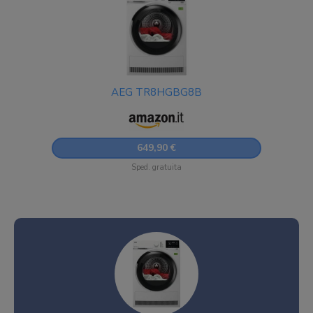
AEG TR8HGBG8B
649,90 €
Sped. gratuita