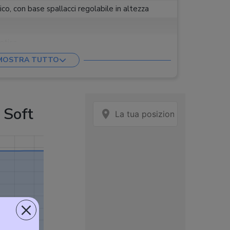
o, con base spallacci regolabile in altezza
etica
MOSTRA TUTTO
 Soft
×