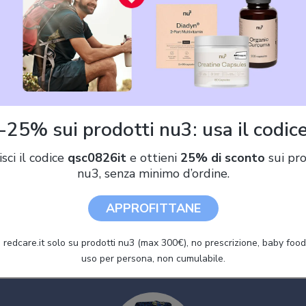
95,74 €
Avvisami quando il prezzo scende!
Offerte SJ Gang Updown Soft
-25% sui prodotti nu3: usa il codic
74 €)
isci il codice
qsc0826it
e ottieni
25% di sconto
sui pro
nu3, senza minimo d’ordine.
SJ GANG STYLE JAM GANG Zaino UPDOWN SOFT, Blu, Flip
System, Tasche multifunzione, Per bambini, Scuola elementare,
APPROFITTANE
Tempo libero e viaggi
 redcare.it solo su prodotti nu3 (max 300€), no prescrizione, baby food 
uso per persona, non cumulabile.