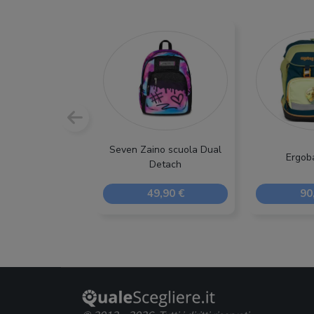
Seven Zaino scuola Dual
Ergob
Detach
49,90 €
90