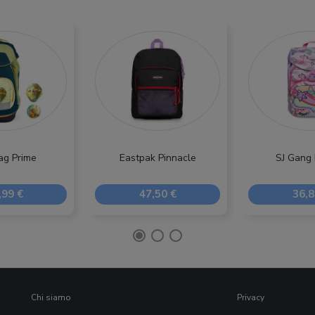
ag Prime
Eastpak Pinnacle
SJ Gang 
,99 €
47,50 €
36,8
Chi siamo
Privacy