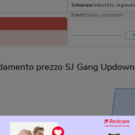
Schienale
:
Imbottito, ergonomic
Fondo
:
Solido, con piedini
Tipo di chiusura
:
Cinghia magn
Estensibile
:
Trolley
:
damento prezzo SJ Gang Updown