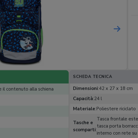
SCHEDA TECNICA
Dimensioni
:
42 x 27 x 18 cm
 il contenuto alla schiena
Capacità
:
24 l
Materiale
:
Poliestere riciclato
Tasca frontale esten
Tasche e
tasca porta borracc
scomparti
:
interno con rete su