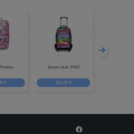
Primino
Seven Jack 3WD
Seven Trolley
9 €
92,00 €
92,00