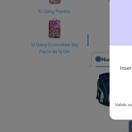
SJ Gang Primino
SJ Gang Estensibile Big
Facce da Sj Girl
Nuovo
da (95,
Inser
Valido su