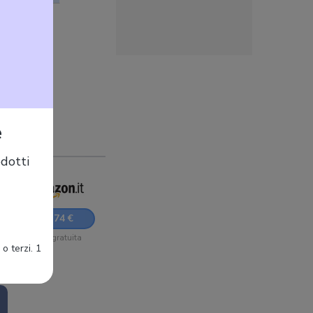
e
dotti
95,74 €
Sped. gratuita
o terzi. 1