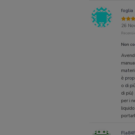
foglia
26 No
Recensio
Non c
Avendo
manual
materi
è prop
o di p
di più)
per i n
liquid
portar
Fla84