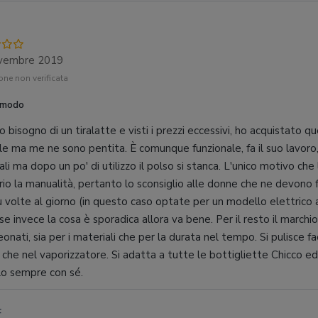
vembre 2019
ne non verificata
omodo
 bisogno di un tiralatte e visti i prezzi eccessivi, ho acquistato qu
e ma me ne sono pentita. È comunque funzionale, fa il suo lavoro,
ali ma dopo un po' di utilizzo il polso si stanca. L'unico motivo c
rio la manualità, pertanto lo sconsiglio alle donne che ne devono 
iù volte al giorno (in questo caso optate per un modello elettrico
 se invece la cosa è sporadica allora va bene. Per il resto il marchi
eonati, sia per i materiali che per la durata nel tempo. Si pulisce fa
o che nel vaporizzatore. Si adatta a tutte le bottigliette Chicco 
lo sempre con sé.
F