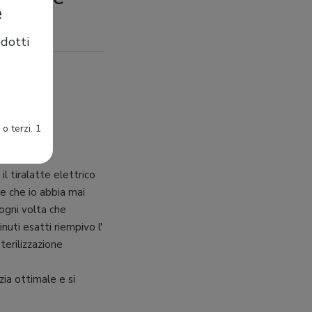
e
dotti
o terzi. 1
il tiralatte elettrico
e che io abbia mai
gni volta che
nuti esatti riempivo l'
terilizzazione
zia ottimale e si