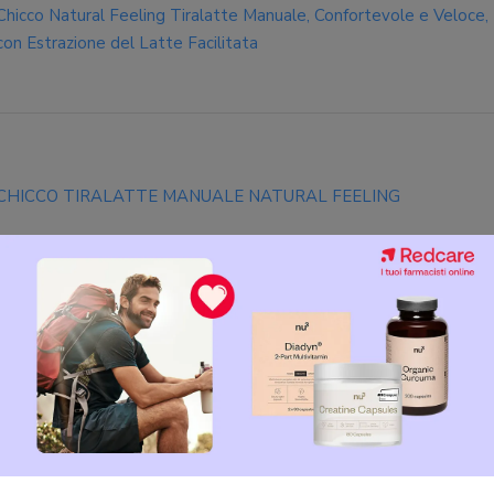
Chicco Natural Feeling Tiralatte Manuale, Confortevole e Veloce,
con Estrazione del Latte Facilitata
CHICCO TIRALATTE MANUALE NATURAL FEELING
CHICCO TIRALATTE MANUALE
i utenti Chicco Natural Feeling 