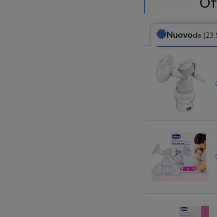
Of
Nuovo
da (23,