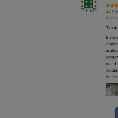
12 No
Recensio
Tirala
È stato
tiralat
artific
legger
quanto
pulizia
bollire