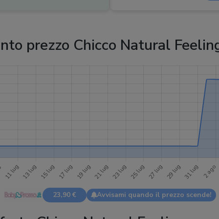
Capacità
:
150 ml
Accessori
Biberon, tetta
inclusi
:
assorbilatte
to prezzo Chicco Natural Feelin
Compatibilità
:
Biberon gamma 
23,90 €
Avvisami quando il prezzo scende!