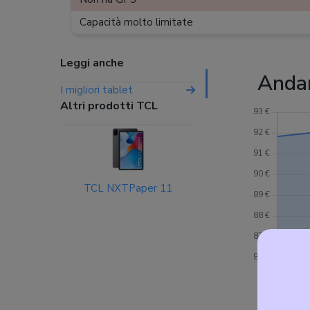
Capacità molto limitate
Leggi anche
Anda
I migliori tablet
Altri prodotti TCL
TCL NXTPaper 11