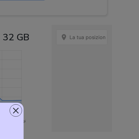
2 32 GB
Hz
riore
:
2 MP
eriore
:
2 MP
mAh
 15,66 x 0,799 cm
×