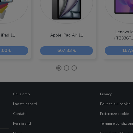
Lenovo I
 iPad 11
Apple iPad Air 11
(TB336FU
,00 €
667,33 €
167,
Chi siamo
Privacy
I nostri esperti
Politica sui cookie
Contatti
Preferenze cookie
Per i brand
Termini e condizioni