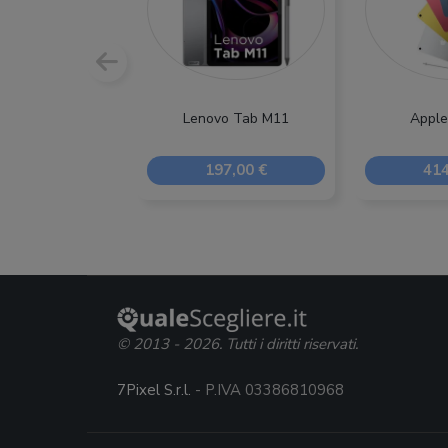
Lenovo Tab M11
Apple
197,00 €
414
© 2013 - 2026. Tutti i diritti riservati.
7Pixel S.r.l.
- P.IVA 03386810968