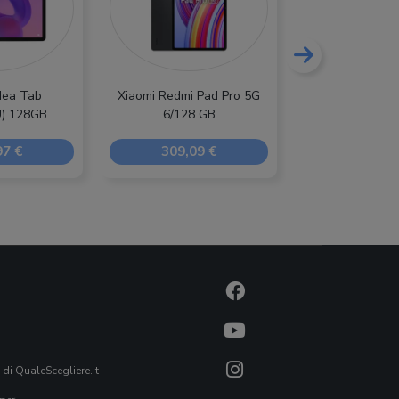
dea Tab
Xiaomi Redmi Pad Pro 5G
Apple iPad 
) 128GB
6/128 GB
97 €
309,09 €
1.365,0
 di QualeScegliere.it