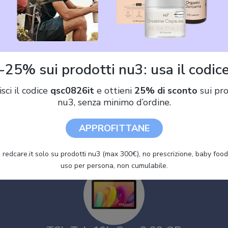
Offerte TCL Tab 10L Gen 2 32 
ato
da (72,99 €)
-25% sui prodotti nu3: usa il codic
isci il codice
qsc0826it
e ottieni
25% di sconto
sui pro
TCL TABLET 10.1" TCL TAB 10L 8491XEEA 32 GB QUAD CORE
nu3, senza minimo d’ordine.
MP WIFI PRIME BLACK / NERO
APPROFITTANE
 redcare.it solo su prodotti nu3 (max 300€), no prescrizione, baby food 
uso per persona, non cumulabile.