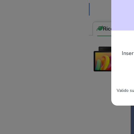
Ricondizion
Inser
Valido su