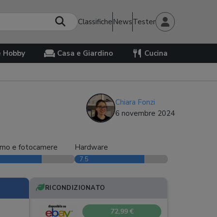
Classifiche
News
Tester
e Hobby
Casa e Giardino
Cucina
Chiara Fonzi
6 novembre 2024
rmo e fotocamere
Hardware
7.5
RICONDIZIONATO
72,99 €