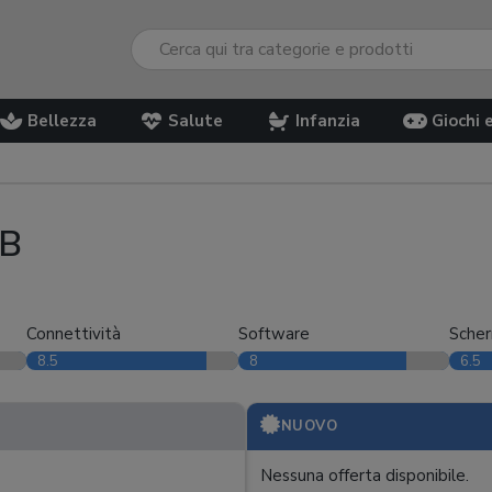
Bellezza
Salute
Infanzia
Giochi 
GB
Connettività
Software
Sche
8.5
8
6.5
NUOVO
Nessuna offerta disponibile.