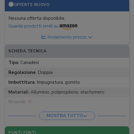
OFFERTE NUOVO
Nessuna offerta disponibile.
Guarda prodotti simili su
Andamento prezzo
SCHEDA TECNICA
Tipo
:
Canadesi
Regolazione
:
Doppia
Imbottitura
:
Impugnatura, gomito
Materiali
:
Alluminio, polipropilene, elastomero
Ricambi
:
Altezza
:
77-98 cm
MOSTRA TUTTO
Peso
:
510 g
Peso massimo supportato
:
140 Kg
PUNTI FORTI