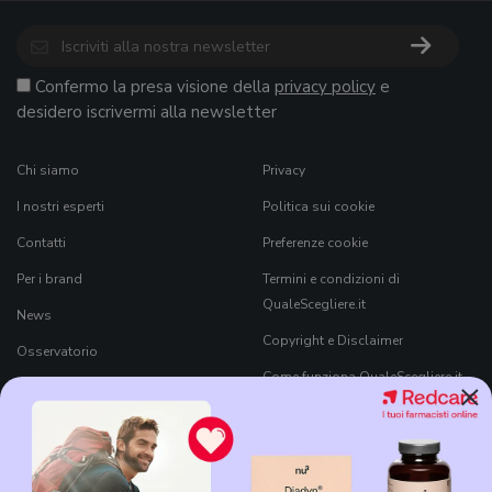
Confermo la presa visione della
privacy policy
e
desidero iscrivermi alla newsletter
Chi siamo
Privacy
I nostri esperti
Politica sui cookie
Contatti
Preferenze cookie
Per i brand
Termini e condizioni di
QualeScegliere.it
News
Copyright e Disclaimer
Osservatorio
Come funziona QualeScegliere.it
×
Ricerca Prodotti
Black Friday 2026