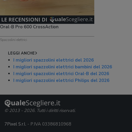
Oral-B Pro 600 CrossAction
Spazzolini elettrici
LEGGI ANCHE
I migliori spazzolini elettrici del 2026
I migliori spazzolini elettrici bambini del 2026
I migliori spazzolini elettrici Oral-B del 2026
I migliori spazzolini elettrici Philips del 2026
© 2013 - 2026. Tutti i diritti riservati.
7Pixel S.r.l.
- P.IVA 03386810968