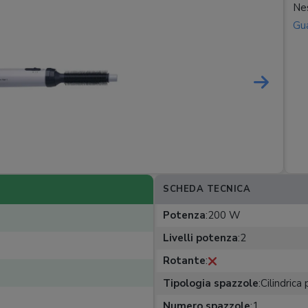
Nes
Gua
SCHEDA TECNICA
Potenza
:
200 W
Livelli potenza
:
2
Rotante
:
Tipologia spazzole
:
Cilindrica 
Numero spazzole
:
1