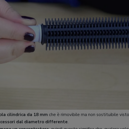
la cilindrica da 18 mm
che è rimovibile ma non sostituibile vist
ccessori dal diametro differente
.
meno un concentratore
, quindi questo significa che, qualora vole