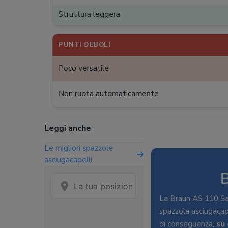
Struttura leggera
PUNTI DEBOLI
Poco versatile
Non ruota automaticamente
Leggi anche
Le migliori spazzole
asciugacapelli
B
La Braun AS 110 Sat
spazzola asciugacape
di conseguenza,
su 