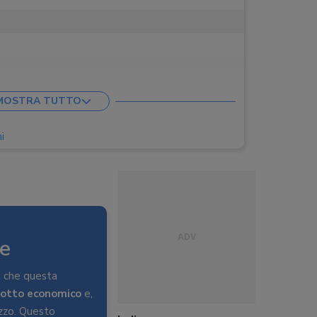
MOSTRA TUTTO
i
ve
o che questa
odotto economico
e,
lizzo. Questo