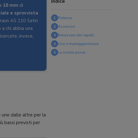
Indice
a
18 mm
di
iale e sprovvista
1
Potenza
raun AS 110 Satin
2
Accessori
o a chi abbia una
3
Benessere dei capelli
icercate, invece,
4
Uso e maneggevolezza
5
La nostra prova
 une dalle altre per la
più bassi previsti per