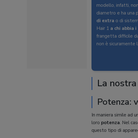
modello, infatti, no
diametro e ha una 
di extra
o di sistemi
Hair 1
a chi abbia i
frangetta difficile 
non è sicuramente la
La nostra
Potenza: 
In maniera simile ad un
loro
potenza
. Nel ca
questo tipo di apparec