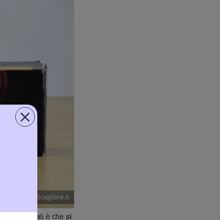
×
rimo dei quali è che
si