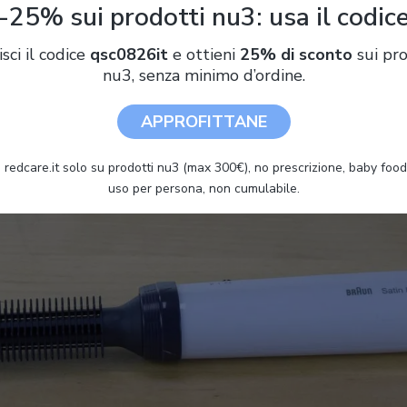
-25% sui prodotti nu3: usa il codic
ola asciugacapelli economica
, tipologia che si contraddistingue
isci il codice
qsc0826it
e ottieni
25% di sconto
sui pro
 considerare è che la Braun AS 110 Satin Hair 1
è
una spazzola
pe
nu3, senza minimo d’ordine.
i e/o per rifinire delle porzioni piccole
di capelli dove ci sia bi
 il caso ad esempio di frangette o ciuffetti.
APPROFITTANE
 redcare.it solo su prodotti nu3 (max 300€), no prescrizione, baby food 
uso per persona, non cumulabile.