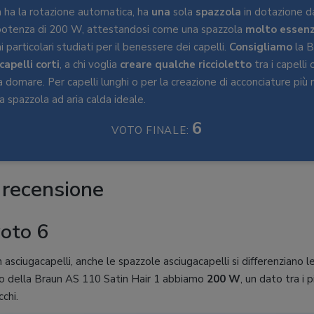
n ha la rotazione automatica, ha
una
sola
spazzola
in dotazione d
potenza di 200 W, attestandosi come una spazzola
molto essenz
 particolari studiati per il benessere dei capelli.
Consigliamo
la B
 capelli corti
, a chi voglia
creare qualche riccioletto
tra i capelli 
da domare. Per capelli lunghi o per la creazione di acconciature più r
 spazzola ad aria calda ideale.
6
VOTO FINALE:
 recensione
voto 6
 asciugacapelli, anche le spazzole asciugacapelli si differenziano le
so della Braun AS 110 Satin Hair 1 abbiamo
200 W
, un dato tra i 
chi.