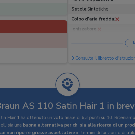
Setole
:
Sintetiche
Colpo d'aria fredda
:
Ionizzatore
:
Cavo girevole
:
Lunghezza cavo
:
1,50 m
Consulta il libretto d'istruzion
raun AS 110 Satin Hair 1 in bre
in Hair 1 ha ottenuto un voto finale di 6,3 punti su 10. Riteniam
lli sia una
buona alternativa per chi sia alla ricerca di un pr
cui non riporre grosse aspettative
in termini di funzioni o di uti