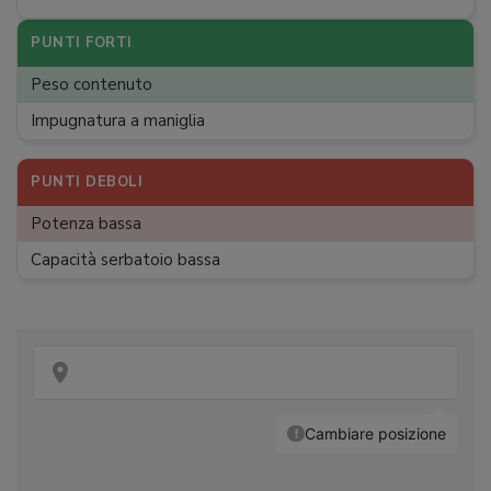
Capacità sacco di raccolta
:
Non presente
Dimensioni
:
37,9 x 20,7 x 34 cm
PUNTI FORTI
Peso
:
4,26 kg
Peso contenuto
Impugnatura
:
Maniglia
Impugnatura a maniglia
PUNTI DEBOLI
Potenza bassa
Capacità serbatoio bassa