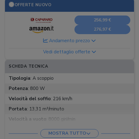
OFFERTE NUOVO
256,99 €
276,97 €
Andamento prezzo
Vedi dettaglio offerte
SCHEDA TECNICA
Tipologia
:
A scoppio
Potenza
:
800 W
Velocità del soffio
:
216 km/h
Portata
:
13,31 m³/minuto
Velocità a vuoto
:
8000 giri/min
Funzioni
:
Solo soffiatore
MOSTRA TUTTO