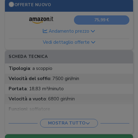
OFFERTE NUOVO
75,99 €
Andamento prezzo
Vedi dettaglio offerte
SCHEDA TECNICA
Tipologia
:
a scoppio
Velocità del soffio
:
7500 giri/min
Portata
:
18,83 m³/minuto
Velocità a vuoto
:
6800 giri/min
Funzioni
:
soffiatore
Dimensioni
:
54,05 x 45,01 x 180,14 cm
MOSTRA TUTTO
Peso
:
4,28 Kg