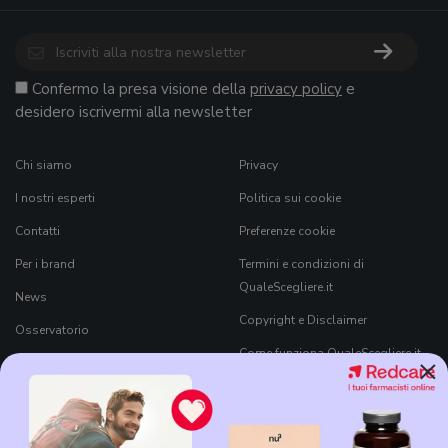
Confermo la presa visione della
privacy policy
e
desidero iscrivermi alla newsletter
Chi siamo
Privacy
I nostri esperti
Politica sui cookie
Contatti
Preferenze cookie
Per i brand
Termini e condizioni di
QualeScegliere.it
News
Copyright e Disclaimer
Osservatorio
Come funziona QualeScegliere.it
×
Ricerca Prodotti
Black Friday 2026