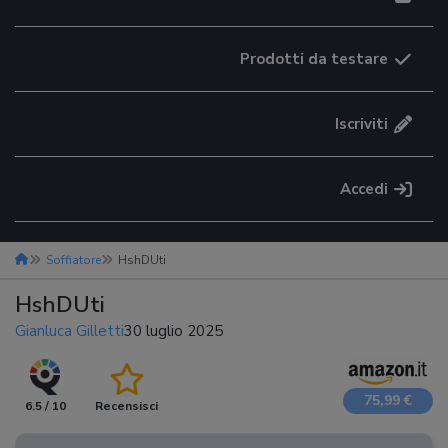
Prodotti da testare
Iscriviti
Accedi
Soffiatore
HshDUti
HshDUti
Gianluca Gilletti
30 luglio 2025
75,99 €
6.5 / 10
Recensisci