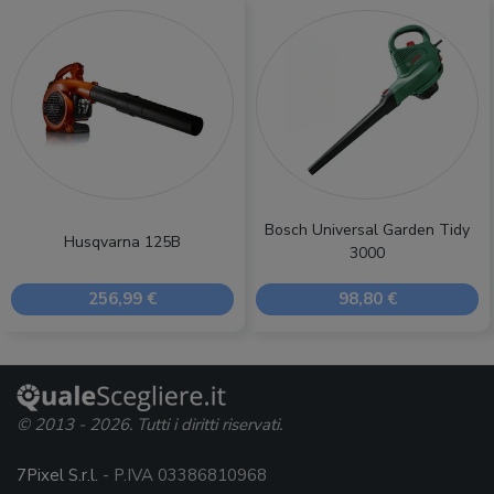
Bosch Universal Garden Tidy
Husqvarna 125B
3000
256,99 €
98,80 €
© 2013 - 2026. Tutti i diritti riservati.
7Pixel S.r.l.
- P.IVA 03386810968