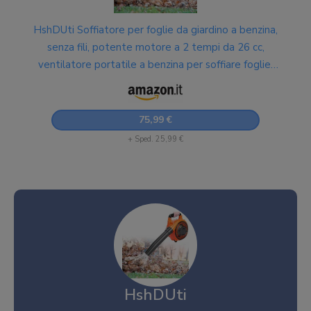
HshDUti Soffiatore per foglie da giardino a benzina,
senza fili, potente motore a 2 tempi da 26 cc,
ventilatore portatile a benzina per soffiare foglie,
trucioli di legno, polvere da giardino detriti erba
75,99 €
+ Sped. 25,99 €
HshDUti