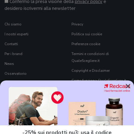
Confermo la presa visione della
privacy policy
e
desidero iscrivermi alla newsletter
Chi siamo
Privacy
I nostri esperti
Politica sui cookie
Contatti
Preferenze cookie
Per i brand
Termini e condizioni di
QualeScegliere.it
News
Copyright e Disclaimer
Osservatorio
Come funziona QualeScegliere.it
×
Ricerca Prodotti
Black Friday 2026
-25% sui prodotti nu3: usa il codice