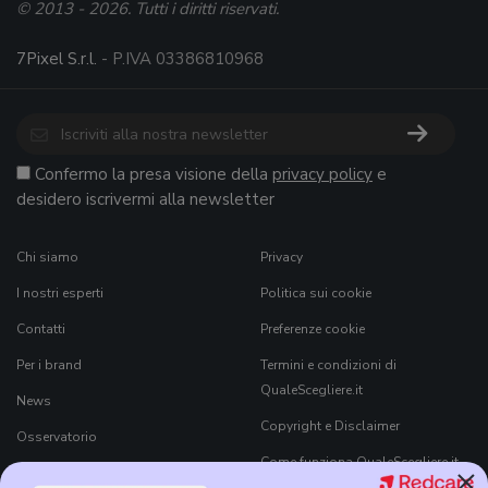
© 2013 - 2026. Tutti i diritti riservati.
7Pixel S.r.l.
- P.IVA 03386810968
Confermo la presa visione della
privacy policy
e
desidero iscrivermi alla newsletter
Chi siamo
Privacy
I nostri esperti
Politica sui cookie
Contatti
Preferenze cookie
Per i brand
Termini e condizioni di
QualeScegliere.it
News
Copyright e Disclaimer
Osservatorio
Come funziona QualeScegliere.it
×
Ricerca Prodotti