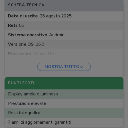
SCHEDA TECNICA
Data di uscita
:
28 agosto 2025
Reti
:
5G
Sistema operativo
:
Android
Versione OS
:
16.0
Processore
:
Tensor G5
Frequenza processore
:
3,4 GHz
MOSTRA TUTTO
RAM
:
16 GB
Memoria
:
256 GB
PUNTI FORTI
Memoria espandibile
:
Non supportata
Display ampio e luminoso
Tecnologia schermo
:
OLED
Prestazioni elevate
Dimensioni schermo
:
6.8 ''
Resa fotografica
Risoluzione schermo
:
QHD+
7 anni di aggiornamenti garantiti