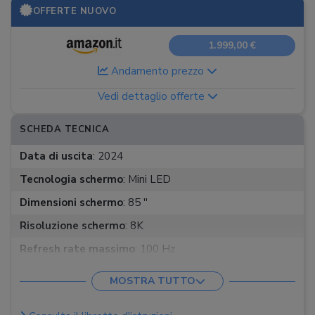
OFFERTE NUOVO
1.999,00 €
Andamento prezzo
Vedi dettaglio offerte
SCHEDA TECNICA
Data di uscita
:
2024
Tecnologia schermo
:
Mini LED
Dimensioni schermo
:
85 ''
Risoluzione schermo
:
8K
Refresh rate massimo
:
100 Hz
HDR
:
HDR10+
MOSTRA TUTTO
Sistema operativo
:
Tizen