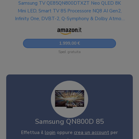
Samsung TV QE85QN800DTXZT Neo QLED 8K
Mini LED, Smart TV 85 Processore NQ8 AI Gen2,
Infinity One, DVBT-2, Q-Symphony & Dolby Atmos,
Integrato con Alexa, Graphite Black 2024
1.999,00 €
Sped. gratuita
Samsung QN800D 85
Effettua il
login
oppure
crea un account
per