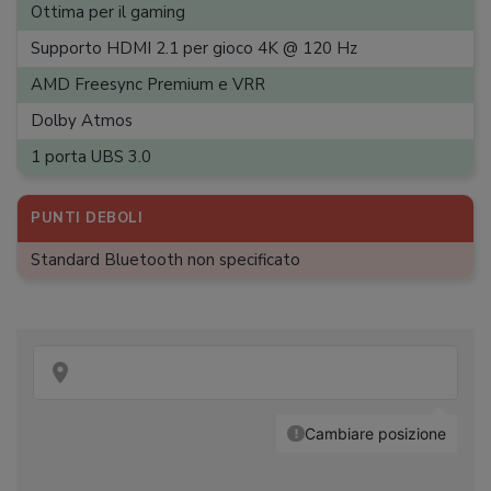
Porte HDMI
:
4
Ottima per il gaming
Uscite audio
:
Jack 3, 5 mm
Supporto HDMI 2.1 per gioco 4K @ 120 Hz
Porte USB 2.0
:
2
AMD Freesync Premium e VRR
Porta Ethernet
:
Dolby Atmos
Configurazione VESA
:
200 x 200
1 porta UBS 3.0
Dimensioni
:
107,5 x 65,2 x 14,2 cm
Peso
PUNTI DEBOLI
:
13 kg
Standard Bluetooth non specificato