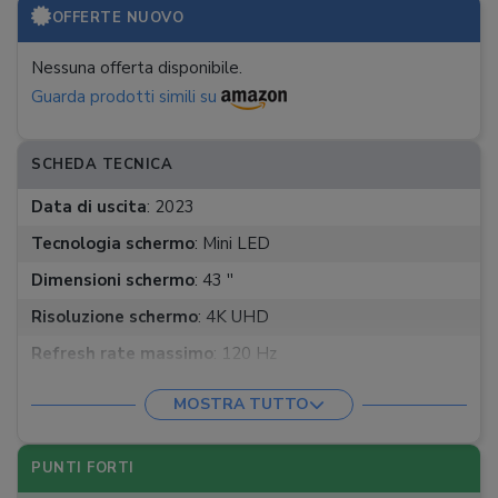
OFFERTE NUOVO
Nessuna offerta disponibile.
Guarda prodotti simili su
SCHEDA TECNICA
Data di uscita
:
2023
Tecnologia schermo
:
Mini LED
Dimensioni schermo
:
43 ''
Risoluzione schermo
:
4K UHD
Refresh rate massimo
:
120 Hz
HDR
:
HDR10+, HLG
MOSTRA TUTTO
Sistema operativo
:
My Home Screen
Assistenti vocali
:
Alexa, Google Assistant
PUNTI FORTI