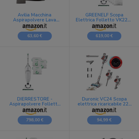
Avilia Macchina
GREENELF Scopa
Aspirapolvere Lava
Elettrica Folletto VK220s
Tappeti - Lava Moquette
Nuova, Potente -
- Lava interni auto Cavo
Completa di 5 Anni di
da 3 Metri, Serbatoi da
Accessori Compatibili
63,60 €
619,00 €
1,4L e 1,200L Tecnologia
inclusi | Iconico Kobold
Avanzata per una Pulizia
Folletto Aspirapolvere
Impeccabile. Grigio Scuro
con Filo, Facile da Usare |
e Nero
Garanzia di 24 Mesi
DIERRESTORE -
Duronic VC24 Scopa
Aspirapolvere Folletto
elettrica ricaricabile 220
Vk 220s, 700W, NUOVA E
W 3 velocità
ORIGINALE - Con 2 Anni
Sacchetti Originali,
798,00 €
94,99 €
Motore a 60.000 Giri/min -
Struttura Termoplastica,
160 hPa - Certificato
TÜV 2