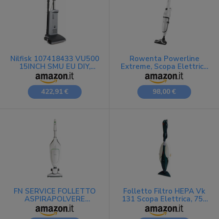
Nilfisk 107418433 VU500
Rowenta Powerline
15INCH SMU EU DIY,
Extreme, Scopa Elettrica
Advance
con Sacco e con Filo,
Capacità 2.2 l, Potenza
750 W, Rumorosità 77
422,91 €
98,00 €
dB, Bianco, RH8037
FN SERVICE FOLLETTO
Folletto Filtro HEPA Vk
ASPIRAPOLVERE
131 Scopa Elettrica, 750
NUOVO VORWERK
W, Plastica, Verde
KOBOLD VK 200 SCOPA