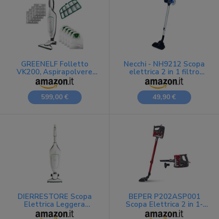
GREENELF Folletto
Necchi - NH9212 Scopa
VK200, Aspirapolvere
elettrica 2 in 1 filtro
con Filo, Iconica Scopa
HEPA, 600W, filtrazione
Elettrica con Sacco
ciclonica, spazzola
Potente con 2 Anni di
pavimenti/tappeti,
599,00 €
49,90 €
Forniture 100%
Contenitore polvere
Compatibili incluse |
capienza 0,6 litri, cavo
Garantita 24 Mesi | Extra
elettrico 5 m
Performance e Consumi
Ridotti
DIERRESTORE Scopa
BEPER P202ASP001
Elettrica Leggera
Scopa Elettrica 2 in 1-
Vorwerk Folletto VK 220
Aspirapolvere e