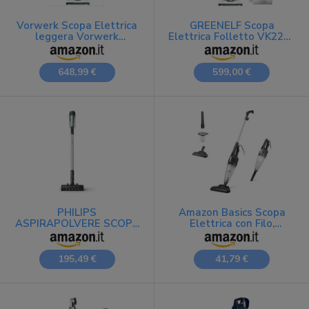
Vorwerk Scopa Elettrica
GREENELF Scopa
leggera Vorwerk
Elettrica Folletto VK220s
Folletto Aspirapolvere
Nuova, Potente -
Vk 220 S Nuova Bianca
Completa di 2 Anni di
Accessori Compatibili
648,99 €
599,00 €
inclusi | Iconico Kobold
Folletto Aspirapolvere
con Filo, Facile da Usare |
Garanzia di 24 Mesi
PHILIPS
Amazon Basics Scopa
ASPIRAPOLVERE SCOPA
Elettrica con Filo,
ELETTRICA BATTE
Multifunzione 2-in-1,
PHILIPS XC3031/01
Motore ECO, Filtro
CYCLONE LED
Sostituibile, Ultra
195,49 €
41,79 €
Leggera, Nero