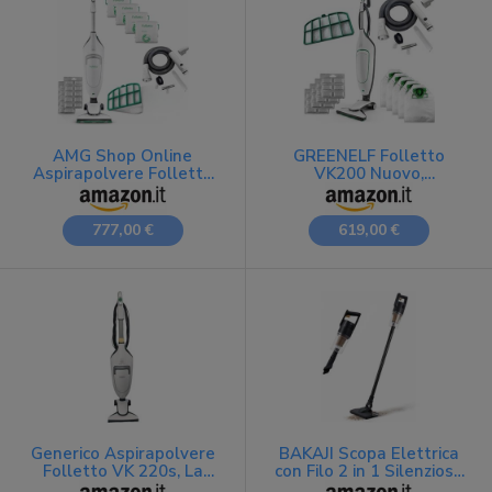
AMG Shop Online
GREENELF Folletto
Aspirapolvere Folletto
VK200 Nuovo,
VK220S NUOVO, + 6
Aspirapolvere con Filo,
SACCHETTI ORIGINALI +
Iconica Scopa Elettrica
TUBI COMPATIBILI,
con Sacco Potente con 2
777,00 €
619,00 €
Scopa Elettrica Potente
Anni di Forniture e Kit
Con Turbo, 900 W, per
Tubi 100% Compatibili
Parquet Tappeti e
inclusi | Garantita 24
Piastrelle
Mesi
Generico Aspirapolvere
BAKAJI Scopa Elettrica
Folletto VK 220s, La
con Filo 2 in 1 Silenziosa
Ferrari della Pulizia, Dove
e Salvaspazio con Filtro