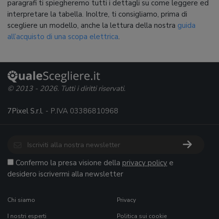
paragrafi ti spiegheremo tutti i dettagli su come leggere ed
interpretare la tabella. Inoltre, ti consigliamo, prima di
scegliere un modello, anche la lettura della nostra
guida
all’acquisto di una scopa elettrica
.
© 2013 - 2026. Tutti i diritti riservati.
7Pixel S.r.l.
- P.IVA 03386810968
Confermo la presa visione della
privacy policy
e
desidero iscrivermi alla newsletter
Chi siamo
Privacy
I nostri esperti
Politica sui cookie