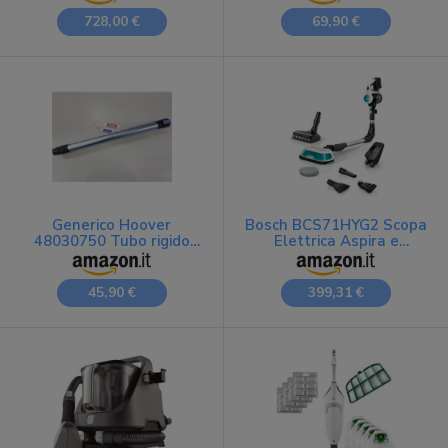
S - Aspirapolvere Nuova
Aspirabriciole con Cavo
Bianca con Design
da 6.5 m, 600 W
728,00 €
69,90 €
Ergonomico, Tecnologia
Avanzata e Pulizia
Efficiente
Generico Hoover
Bosch BCS71HYG2 Scopa
48030750 Tubo rigido
Elettrica Aspira e
azzurro scopa H-FREE
Lavapavimenti 2in1,
100 mod. HF122PTA,
Bianco
HF122DPT
45,90 €
399,31 €