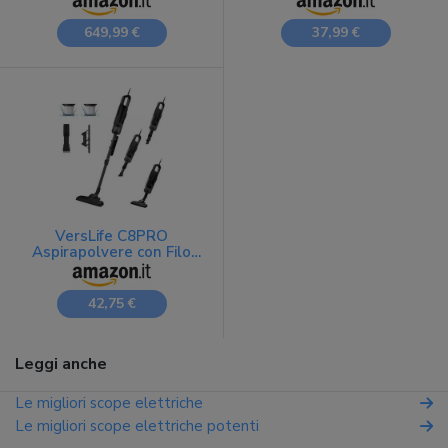
la Polvere Scompare in
HEPA, Aspirapolvere
Silenzio
Potente e Leggera con
649,99 €
37,99 €
Cavo da 5 Metri e
Serbatoio Capacità
500ml, Vacuum Cleaner
per Pavimento
VersLife C8PRO
Aspirapolvere con Filo
30KPa 600W Scopa
Elettrica Cavo 5M
42,75 €
Leggi anche
Le migliori scope elettriche
Le migliori scope elettriche potenti