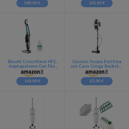
ELETTRICA ORIGINALE
589,00 €
135,00 €
classe energetica A+
Bissell CrossWave HF2,
Cecotec Scopa Elettrica
Aspirapolvere Con Filo,
con Cavo Conga Rockstar
Aspira e Lava Insieme,
800 Powerhead Titan.
Scopa Elettrica Leggero,
600W, Potere di
Lavasciuga Pavimenti,
Aspirazione 15kPa,
149,99 €
62,90 €
Lavapavimenti Potente,
Serbatoio 700ml,
Vacuum Cleaner, Solo
Spazzola Motorizzata,
per Pavimenti Duri,
Tubo Telescopico,
3845N
Accessori, Raggio
d'Azione 8m