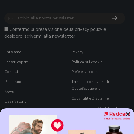
Confermo la presa visione della
privacy policy
e
desidero iscrivermi alla newsletter
Chi siamo
Privacy
I nostri esperti
Politica sui cookie
Contatti
Preferenze cookie
Per i brand
Termini e condizioni di
QualeScegliere.it
News
Copyright e Disclaimer
Osservatorio
Come funziona QualeScegliere.it
×
Ricerca Prodotti
Black Friday 2026