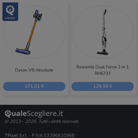
Rowenta Dual Force 2 in 1
Dyson V8 Absolute
RH6737
371,01 €
129,99 €
© 2013 - 2026. Tutti i diritti riservati.
7Pixel S.r.l.
- P.IVA 03386810968