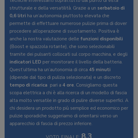
tecniche interessanti soprattutto dal punto di vista
strutturale e della versatilità. Grazie a un
serbatoio di
0,6 litri
ha un’autonomia piuttosto elevata che
permette di effettuare numerose pulizie prima di dover
procedere all’operazione di svuotamento. Positiva è
anche la nostra valutazione delle
funzioni disponibili
(Boost e spazzola rotante), che sono selezionabili
tramite dei pulsanti collocati sul corpo macchina, e degli
indicatori LED
per monitorare il livello della batteria.
Quest’ultima ha un’autonomia di circa
45 minuti
(dipende dal tipo di pulizia selezionata) e un discreto
tempo di ricarica
pari a
4 ore
. Consigliamo questa
scopa elettrica a chi è alla ricerca di un modello di fascia
alta molto versatile in grado di pulire diverse superfici. A
chi desidera un prodotto più semplice ed economico per
pulizie sporadiche suggeriamo di orientarsi verso un
apparecchio di fascia di prezzo inferiore.
8.3
VOTO FINALE: