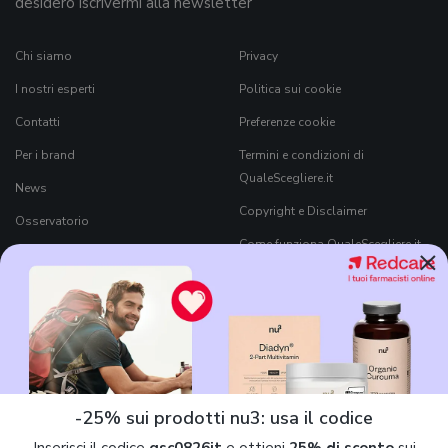
desidero iscrivermi alla newsletter
Chi siamo
Privacy
I nostri esperti
Politica sui cookie
Contatti
Preferenze cookie
Per i brand
Termini e condizioni di
QualeScegliere.it
News
Copyright e Disclaimer
Osservatorio
Come funziona QualeScegliere.it
×
Ricerca Prodotti
Black Friday 2026
-25% sui prodotti nu3: usa il codice