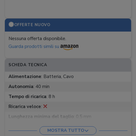
OFFERTE NUOVO
Nessuna offerta disponibile.
Guarda prodotti simili su
SCHEDA TECNICA
Alimentazione
:
Batteria, Cavo
Autonomia
:
40 min
Tempo di ricarica
:
8 h
Ricarica veloce
:
Lunghezza minima del taglio
:
0,5 mm
Lunghezza massima del taglio
:
24 mm
MOSTRA TUTTO