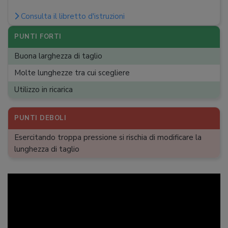
Intervalli di taglio
:
10
Consulta il libretto d'istruzioni
Pettini
:
2
Utilizzabile sotto la doccia
:
PUNTI FORTI
Accessori
:
Lubrificante lame, Sacchetto di stoffa,
Buona larghezza di taglio
Spazzolina pulizia
Molte lunghezze tra cui scegliere
Utilizzo in ricarica
PUNTI DEBOLI
Esercitando troppa pressione si rischia di modificare la
lunghezza di taglio