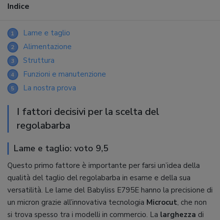
Indice
Lame e taglio
1
Alimentazione
2
Struttura
3
Funzioni e manutenzione
4
La nostra prova
5
I fattori decisivi per la scelta del
regolabarba
Lame e taglio: voto 9,5
Questo primo fattore è importante per farsi un’idea della
qualità del taglio del regolabarba in esame e della sua
versatilità. Le lame del Babyliss E795E hanno la precisione di
un micron grazie all’innovativa tecnologia
Microcut
, che non
si trova spesso tra i modelli in commercio. La
larghezza
di