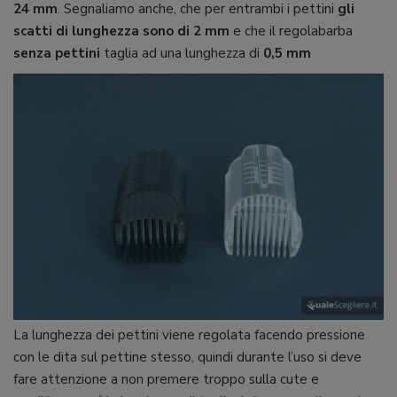
24 mm
. Segnaliamo anche, che per entrambi i pettini
gli
scatti di lunghezza sono di 2 mm
e che il regolabarba
senza pettini
taglia ad una lunghezza di
0,5 mm
La lunghezza dei pettini viene regolata facendo pressione
con le dita sul pettine stesso, quindi durante l’uso si deve
fare attenzione a non premere troppo sulla cute e