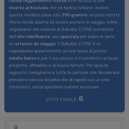
forma leggermente ricurva
ed è dotato di una
inserto antiscivolo
che ne facilita l’utilizzo. Inoltre,
questo modello pesa solo
399 grammi
, un peso ridotto
che lo rende adatta ad essere portato in viaggio. Infine,
segnaliamo che insieme al Babyliss E795E riceverete
dell’
olio lubrificante
, una
spazzola
per pulire le lame
un
astuccio da viaggio
. Il Babyliss E795E è un
regolabarba appartenente ad una fascia di prezzo
medio-basso
e per il suo prezzo ci è sembrato un buon
prodotto, affidabile e di buona fattura. Per queste
ragioni lo consigliamo a tutte le persone che desiderano
prendersi cura sia di barba che di capelli con un solo
strumento, senza spendere somme eccessive.
8
VOTO FINALE: