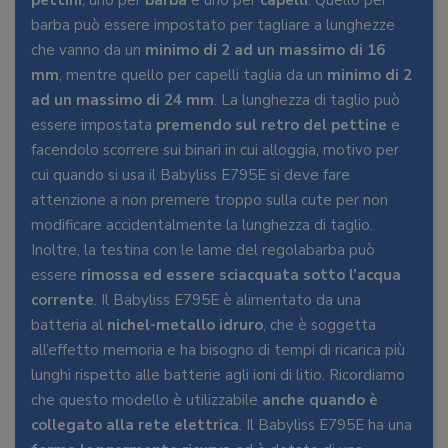
pettini
, uno per
barba
e uno per
capelli
. Quello per
barba può essere impostato per tagliare a lunghezze
che vanno da un
minimo di 2 ad un massimo di 16
mm
, mentre quello per capelli taglia da un
minimo di 2
ad un massimo di 24 mm
. La lunghezza di taglio può
essere impostata
premendo sul retro del pettine
e
facendolo scorrere sui binari in cui alloggia, motivo per
cui quando si usa il Babyliss E795E si deve fare
attenzione a non premere troppo sulla cute per non
modificare accidentalmente la lunghezza di taglio.
Inoltre, la testina con le lame del regolabarba può
essere
rimossa ed essere sciacquata sotto l’acqua
corrente
. Il Babyliss E795E è alimentato da una
batteria al
nichel-metallo idruro
, che è soggetta
all’effetto memoria e ha bisogno di tempi di ricarica più
lunghi rispetto alle batterie agli ioni di litio. Ricordiamo
che questo modello è utilizzabile
anche quando è
collegato alla rete elettrica
. Il Babyliss E795E ha una