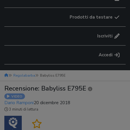
Prodotti da testare
Iscriviti
Accedi
Regolabarba
Babyliss E795E
Recensione: Babyliss E795E
VIDEO
Dario Ramponi
20 dicembre 2018
3 minuti di lettura