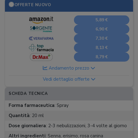
OFFERTE NUOVO
5,89 €
6,90 €
7,30 €
8,13 €
8,79 €
Andamento prezzo
Vedi dettaglio offerte
SCHEDA TECNICA
Forma farmaceutica
:
Spray
Quantità
:
20 ml
Dose giornaliera
:
2-3 nebulizzazioni, 3-4 volte al giorno
Altri ingredienti
:
Senna, erisimo, rosa canina