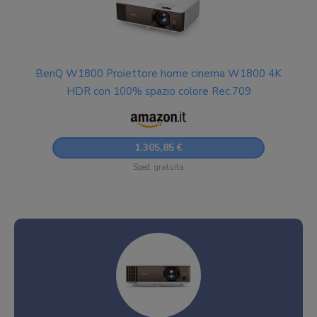
BenQ W1800 Proiettore home cinema W1800 4K
HDR con 100% spazio colore Rec.709
1.305,85 €
Sped. gratuita