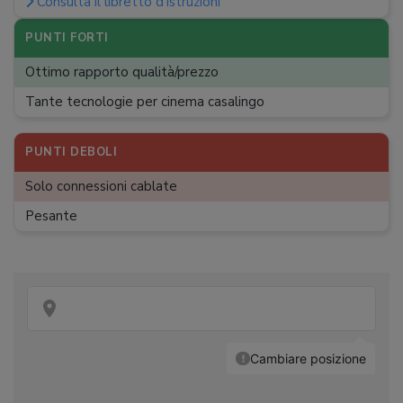
Consulta il libretto d'istruzioni
Dimensioni
:
31,2 x 24,6 x 11 cm
Peso
:
3,1 kg
PUNTI FORTI
Ottimo rapporto qualità/prezzo
Tante tecnologie per cinema casalingo
PUNTI DEBOLI
Solo connessioni cablate
Pesante