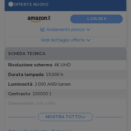
OFFERTE NUOVO
1.305,85 €
Andamento prezzo
Vedi dettaglio offerte
SCHEDA TECNICA
Risoluzione schermo
:
4K UHD
Durata lampada
:
15.000 h
Luminosità
:
2.000 ANSI lumen
Contrasto
:
100000:1
Connessioni
:
Jack cuffie
Connessioni video
:
HDMI, RS-232
MOSTRA TUTTO
Alimentazione
:
Cavo elettrico