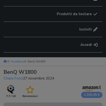
Prodotti da testare
Iscriviti
Accedi
Proiettore
BenQ W1800
BenQ W1800
Chiara Fonzi
27 novembre 2024
1.305,85 €
7.7 / 10
Recensisci